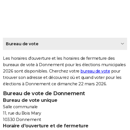
City break
Voyage de noces
Climat
Destinations
Voyage nature
Forum
+
PHOTO
GUIDES D'ACHAT
BONS PLANS
CARTE DE VOEUX
Bureau de vote
Carte Bonne année
Carte Pâques
Carte de Noël
Carte Saint-Valentin
Carte d'anniversaire
DICTIONNAIRE
Les horaires d'ouverture et les horaires de fermeture des
Biographies
Expressions
bureaux de vote à Donnement pour les élections municipales
Dictionnaire
Citations
Proverbes
PROGRAMME TV
2026 sont disponibles. Cherchez votre
bureau de vote
pour
trouver son adresse et découvrez où et quand voter pour les
COPAINS D'AVANT
élections à Donnement ce dimanche 22 mars 2026.
Se connecter
Collèges
Universités
Service militaire
S'inscrire
Lycées
Primaires
Entreprises
Avis de recherche
AVIS DE DÉCÈS
Bureau de vote de Donnement
Bureau de vote unique
FORUM
Salle communale
Lifestyle
Sport
Television
Cinema
Bricolage
Culture
Auto
Voyage
11, rue du Bois Mary
10330 Donnement
Horaire d'ouverture et de fermeture