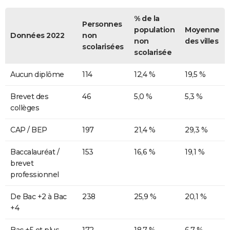
% de la
Personnes
population
Moyenne
Données 2022
non
non
des villes
scolarisées
scolarisée
Aucun diplôme
114
12,4 %
19,5 %
Brevet des
46
5,0 %
5,3 %
collèges
CAP / BEP
197
21,4 %
29,3 %
Baccalauréat /
153
16,6 %
19,1 %
brevet
professionnel
De Bac +2 à Bac
238
25,9 %
20,1 %
+4
Bac +5 et plus
172
18,7 %
6,7 %