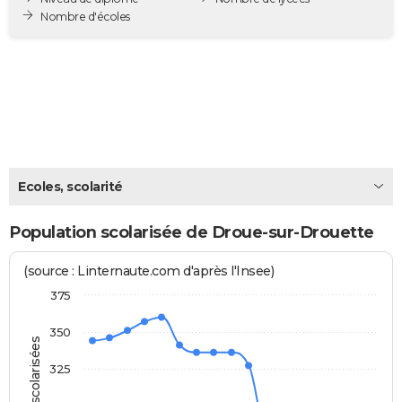
Nombre d'écoles
City break
Voyage de noces
Climat
Destinations
Voyage nature
Forum
+
PHOTO
GUIDES D'ACHAT
BONS PLANS
CARTE DE VOEUX
Carte Bonne année
Carte Pâques
Carte de Noël
Carte Saint-Valentin
Carte d'anniversaire
DICTIONNAIRE
Ecoles, scolarité
Biographies
Expressions
Dictionnaire
Citations
Proverbes
PROGRAMME TV
Population scolarisée de Droue-sur-Drouette
COPAINS D'AVANT
(source : Linternaute.com d'après l'Insee)
Se connecter
Collèges
Universités
Service militaire
S'inscrire
Lycées
Primaires
Entreprises
Avis de recherche
AVIS DE DÉCÈS
375
FORUM
350
Lifestyle
Sport
Television
Cinema
Bricolage
Culture
Auto
Voyage
325