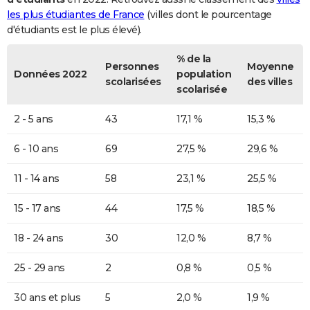
les plus étudiantes de France
(villes dont le pourcentage
d'étudiants est le plus élevé).
% de la
Personnes
Moyenne
Données 2022
population
scolarisées
des villes
scolarisée
2 - 5 ans
43
17,1 %
15,3 %
6 - 10 ans
69
27,5 %
29,6 %
11 - 14 ans
58
23,1 %
25,5 %
15 - 17 ans
44
17,5 %
18,5 %
18 - 24 ans
30
12,0 %
8,7 %
25 - 29 ans
2
0,8 %
0,5 %
30 ans et plus
5
2,0 %
1,9 %