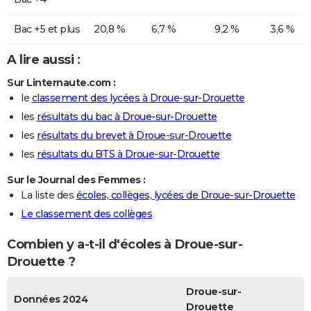
Bac +5 et plus
20,8 %
6,7 %
9,2 %
3,6 %
A lire aussi :
Sur Linternaute.com :
le
classement des lycées à Droue-sur-Drouette
les
résultats du bac à Droue-sur-Drouette
les
résultats du brevet à Droue-sur-Drouette
les
résultats du BTS à Droue-sur-Drouette
Sur le Journal des Femmes :
La liste des
écoles, collèges, lycées de Droue-sur-Drouette
Le classement des collèges
Combien y a-t-il d'écoles à Droue-sur-
Drouette ?
Droue-sur-
Données 2024
Drouette