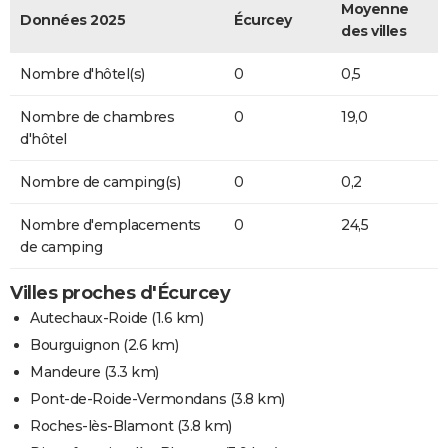
Moyenne
Données 2025
Écurcey
des villes
Nombre d'hôtel(s)
0
0,5
Nombre de chambres
0
19,0
d'hôtel
Nombre de camping(s)
0
0,2
Nombre d'emplacements
0
24,5
de camping
Villes proches d'Écurcey
Autechaux-Roide
(1.6 km)
Bourguignon
(2.6 km)
Mandeure
(3.3 km)
Pont-de-Roide-Vermondans
(3.8 km)
Roches-lès-Blamont
(3.8 km)