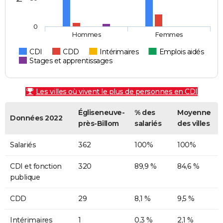
0
Hommes
Femmes
CDI
CDD
Intérimaires
Emplois aidés
Stages et apprentissages
Les villes où vivent le plus de personnes en CDI
Égliseneuve-
% des
Moyenne
Données 2022
près-Billom
salariés
des villes
Salariés
362
100%
100%
CDI et fonction
320
89,9 %
84,6 %
publique
CDD
29
8,1 %
9,5 %
Intérimaires
1
0,3 %
2,1 %