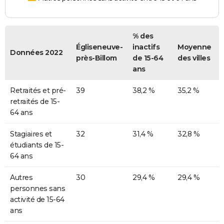
% des
Égliseneuve-
inactifs
Moyenne
Données 2022
près-Billom
de 15-64
des villes
ans
Retraités et pré-
39
38,2 %
35,2 %
retraités de 15-
64 ans
Stagiaires et
32
31,4 %
32,8 %
étudiants de 15-
64 ans
Autres
30
29,4 %
29,4 %
personnes sans
activité de 15-64
ans