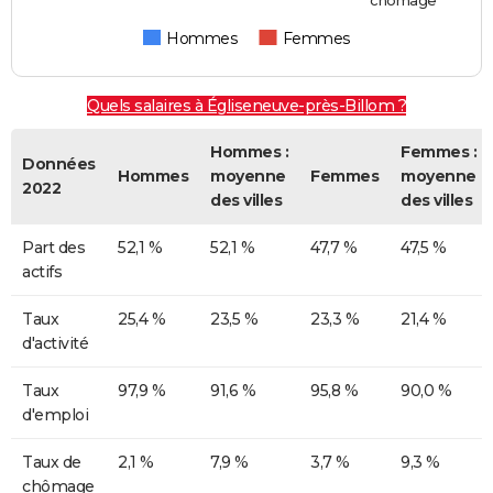
Hommes
Femmes
Quels salaires à Égliseneuve-près-Billom ?
Hommes :
Femmes :
Données
Hommes
moyenne
Femmes
moyenne
2022
des villes
des villes
Part des
52,1 %
52,1 %
47,7 %
47,5 %
actifs
Taux
25,4 %
23,5 %
23,3 %
21,4 %
d'activité
Taux
97,9 %
91,6 %
95,8 %
90,0 %
d'emploi
Taux de
2,1 %
7,9 %
3,7 %
9,3 %
chômage