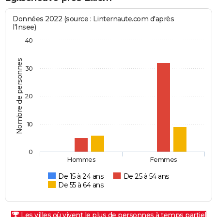
Données 2022 (source : Linternaute.com d'après
l'Insee)
40
Nombre de personnes
30
20
10
0
Hommes
Femmes
De 15 à 24 ans
De 25 à 54 ans
De 55 à 64 ans
Les villes où vivent le plus de personnes à temps partiel