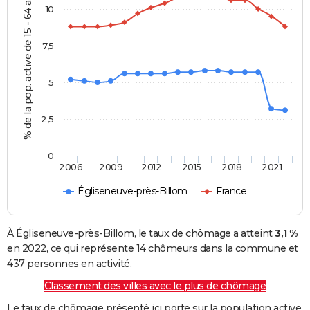
% de la pop. active de 15 - 64 ans
10
7,5
5
2,5
0
2006
2009
2012
2015
2018
2021
Égliseneuve-près-Billom
France
À Égliseneuve-près-Billom, le taux de chômage a atteint
3,1 %
en 2022, ce qui représente 14 chômeurs dans la commune et
437 personnes en activité.
Classement des villes avec le plus de chômage
Le taux de chômage présenté ici porte sur la population active