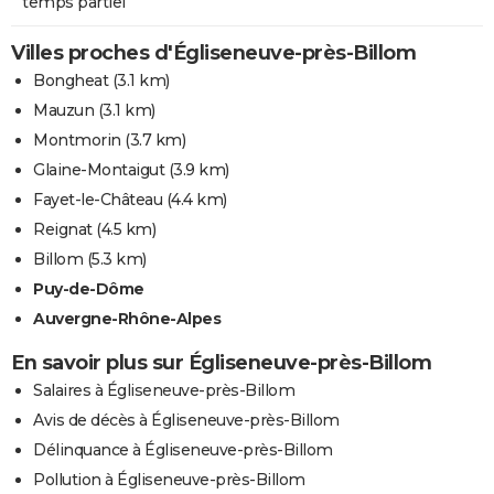
temps partiel
Villes proches d'Égliseneuve-près-Billom
Bongheat
(3.1 km)
Mauzun
(3.1 km)
Montmorin
(3.7 km)
Glaine-Montaigut
(3.9 km)
Fayet-le-Château
(4.4 km)
Reignat
(4.5 km)
Billom
(5.3 km)
Puy-de-Dôme
Auvergne-Rhône-Alpes
En savoir plus sur Égliseneuve-près-Billom
Salaires à Égliseneuve-près-Billom
Avis de décès à Égliseneuve-près-Billom
Délinquance à Égliseneuve-près-Billom
Pollution à Égliseneuve-près-Billom