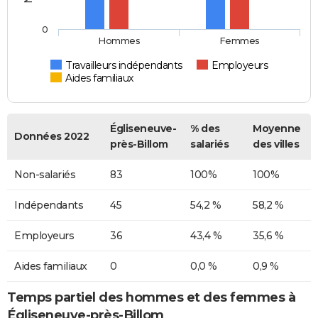
0
Hommes
Femmes
Travailleurs indépendants
Employeurs
Aides familiaux
Égliseneuve-
% des
Moyenne
Données 2022
près-Billom
salariés
des villes
Non-salariés
83
100%
100%
Indépendants
45
54,2 %
58,2 %
Employeurs
36
43,4 %
35,6 %
Aides familiaux
0
0,0 %
0,9 %
Temps partiel des hommes et des femmes à
Égliseneuve-près-Billom