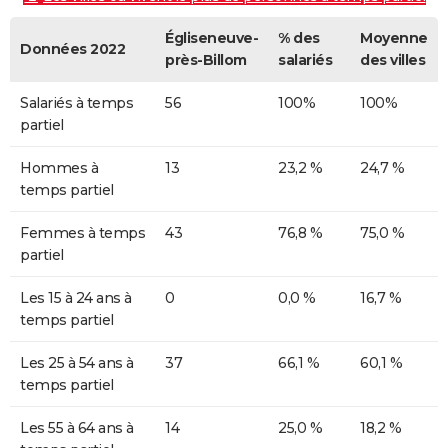
Égliseneuve-
% des
Moyenne
Données 2022
près-Billom
salariés
des villes
Salariés à temps
56
100%
100%
partiel
Hommes à
13
23,2 %
24,7 %
temps partiel
Femmes à temps
43
76,8 %
75,0 %
partiel
Les 15 à 24 ans à
0
0,0 %
16,7 %
temps partiel
Les 25 à 54 ans à
37
66,1 %
60,1 %
temps partiel
Les 55 à 64 ans à
14
25,0 %
18,2 %