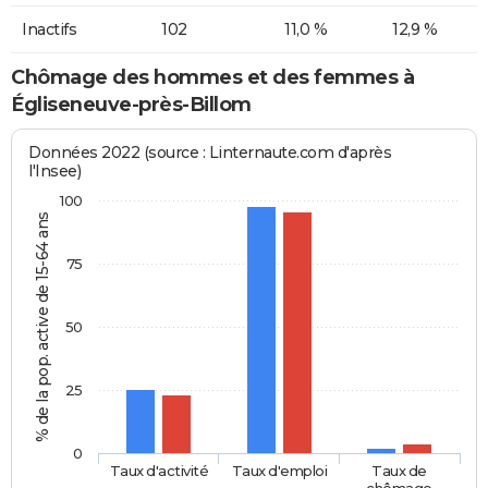
Inactifs
102
11,0 %
12,9 %
Chômage des hommes et des femmes à
Égliseneuve-près-Billom
Données 2022 (source : Linternaute.com d'après
l'Insee)
100
% de la pop. active de 15-64 ans
75
50
25
0
Taux d'activité
Taux d'emploi
Taux de
chômage