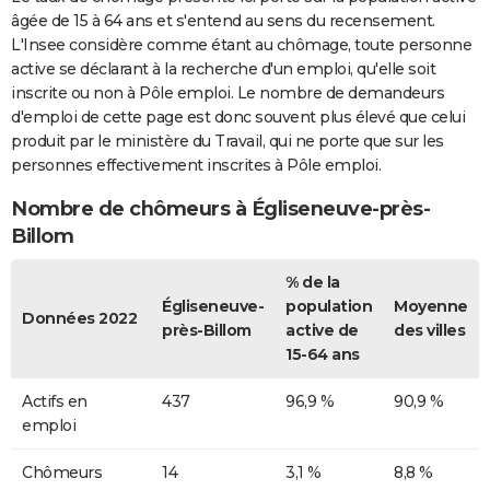
âgée de 15 à 64 ans et s'entend au sens du recensement.
L'Insee considère comme étant au chômage, toute personne
active se déclarant à la recherche d'un emploi, qu'elle soit
inscrite ou non à Pôle emploi. Le nombre de demandeurs
d'emploi de cette page est donc souvent plus élevé que celui
produit par le ministère du Travail, qui ne porte que sur les
personnes effectivement inscrites à Pôle emploi.
Nombre de chômeurs à Égliseneuve-près-
Billom
% de la
Égliseneuve-
population
Moyenne
Données 2022
près-Billom
active de
des villes
15-64 ans
Actifs en
437
96,9 %
90,9 %
emploi
Chômeurs
14
3,1 %
8,8 %