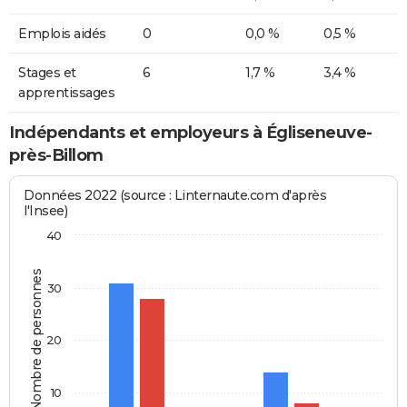
Emplois aidés
0
0,0 %
0,5 %
Stages et
6
1,7 %
3,4 %
apprentissages
Indépendants et employeurs à Égliseneuve-
près-Billom
Données 2022 (source : Linternaute.com d'après
l'Insee)
40
Nombre de personnes
30
20
10