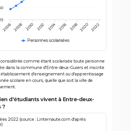
50
25
2016
2014
2012
2010
2008
2006
2022
2020
2018
Personnes scolarisées
 considérée comme étant scolarisée toute personne
iée dans la commune d'Entre-deux-Guiers et inscrite
 établissement d'enseignement ou d'apprentissage
nnée scolaire en cours, quelle que soit la ville de
ssement.
en d'étudiants vivent à Entre-deux-
 ?
es 2022 (source : Linternaute.com d'après
e)