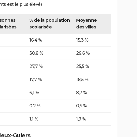
nts est le plus élevé).
sonnes
% de la population
Moyenne
larisées
scolarisée
des villes
16,4 %
15,3 %
30,8 %
29,6 %
27,7 %
25,5 %
17,7 %
18,5 %
6,1 %
8,7 %
0,2 %
0,5 %
1,1 %
1,9 %
deux-Guiers