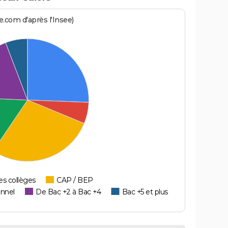
.com d'après l'Insee)
es collèges
CAP / BEP
onnel
De Bac +2 à Bac +4
Bac +5 et plus