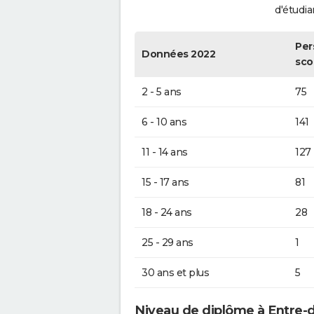
d'étudia
Per
Données 2022
sco
2 - 5 ans
75
6 - 10 ans
141
11 - 14 ans
127
15 - 17 ans
81
18 - 24 ans
28
25 - 29 ans
1
30 ans et plus
5
Niveau de diplôme à Entre-