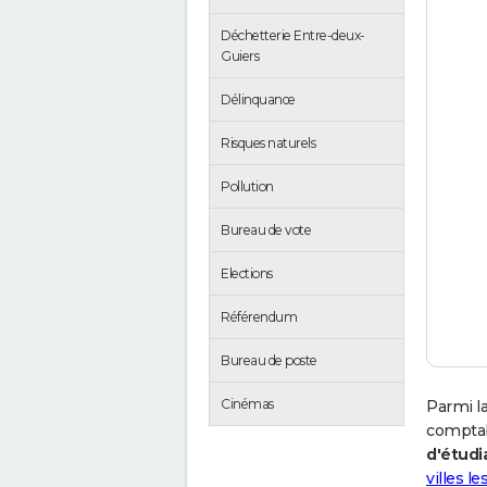
Déchetterie Entre-deux-
Guiers
Délinquance
Risques naturels
Pollution
Bureau de vote
Elections
Référendum
Bureau de poste
Cinémas
Parmi la
comptab
d'étudi
villes l