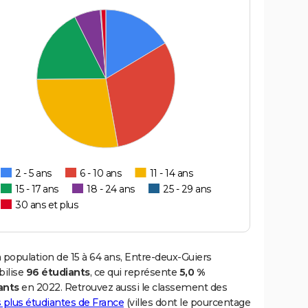
2 - 5 ans
6 - 10 ans
11 - 14 ans
15 - 17 ans
18 - 24 ans
25 - 29 ans
30 ans et plus
 population de 15 à 64 ans, Entre-deux-Guiers
ilise
96 étudiants
, ce qui représente
5,0 %
ants
en 2022. Retrouvez aussi le classement des
es plus étudiantes de France
(villes dont le pourcentage