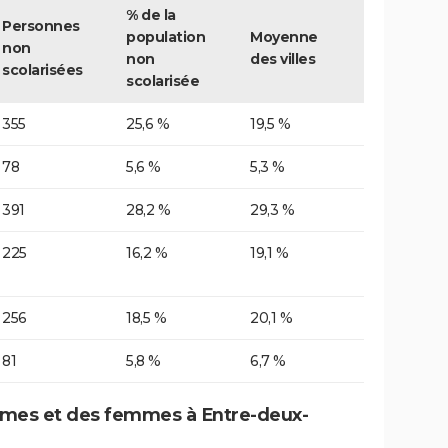
% de la
Personnes
population
Moyenne
non
non
des villes
scolarisées
scolarisée
355
25,6 %
19,5 %
78
5,6 %
5,3 %
391
28,2 %
29,3 %
225
16,2 %
19,1 %
256
18,5 %
20,1 %
81
5,8 %
6,7 %
mes et des femmes à Entre-deux-