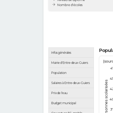
Nombre d'écoles
Popula
Infos générales
(sourc
Mairie d'Entre-deux-Guiers
4
Population
4
Personnes scolarisées
Salaires à Entre-deux-Guiers
4
Prix de l'eau
4
Budget municipal
3