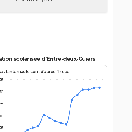
tion scolarisée d'Entre-deux-Guiers
e : Linternaute.com d'après l'Insee)
75
50
25
00
75