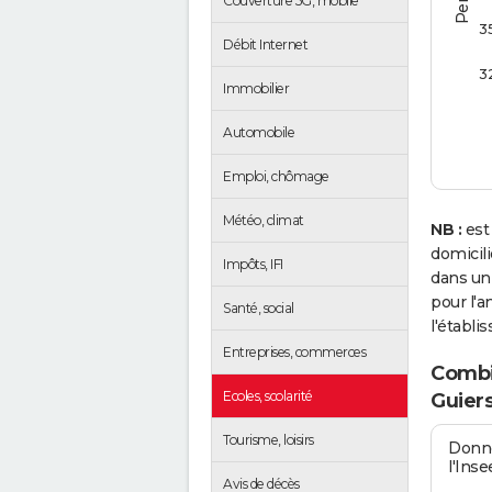
Couverture 5G, mobile
3
Débit Internet
3
Immobilier
Automobile
Emploi, chômage
Météo, climat
NB :
est
domicil
Impôts, IFI
dans un
pour l'a
Santé, social
l'établi
Entreprises, commerces
Combi
Ecoles, scolarité
Guiers
Tourisme, loisirs
Donné
l'Inse
Avis de décès