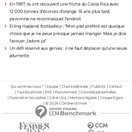
En 1997, ils ont recouvert une friche du Costa Rica avec
12 000 tonnes d'écorces d'orange. 16 ans plus tard,
personne ne reconnaissait l'endroit
Erling Haaland, footballeur : "Mon plat préféré est quelque
chose que je ne peux presque jamais manger. Mais je dois
l'avouer, j'adore ça"
Un défi réservé aux génies : il ne faut déplacer qu'une seule
allumette
Qui sommes-nous ?
Equipe
Charte éditoriale
Publicité
Contact
Tous les articles
RSS
Recrutement
Données personnelles
Paramétrer les cookies
Gérer Utiq
Mentions légales
Groupe Figaro
© 2026 CCM Benchmark