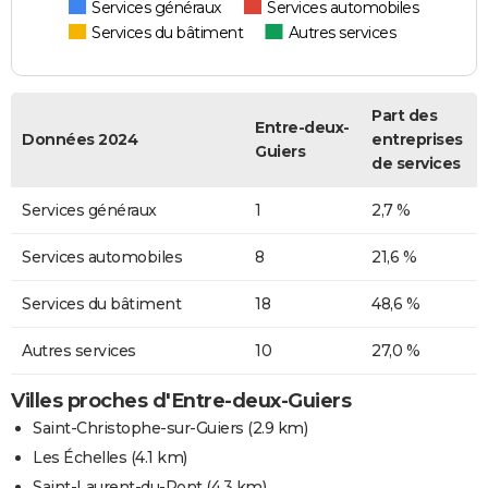
Services généraux
Services automobiles
Services du bâtiment
Autres services
Part des
Entre-deux-
Données 2024
entreprises
Guiers
de services
Services généraux
1
2,7 %
Services automobiles
8
21,6 %
Services du bâtiment
18
48,6 %
Autres services
10
27,0 %
Villes proches d'Entre-deux-Guiers
Saint-Christophe-sur-Guiers
(2.9 km)
Les Échelles
(4.1 km)
Saint-Laurent-du-Pont
(4.3 km)