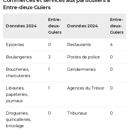
Commerces et services aux particuliers à
Entre-deux-Guiers
Entre-
Entre-
Données 2024
deux-
Données 2024
deux-
Guiers
Guiers
Epiceries
0
Restaurants
4
Boulangeries
3
Postes de police
0
Boucheries,
1
Gendarmeries
0
charcuteries
Librairies,
1
Agences du Trésor
0
papeteries,
journaux
Drogueries,
0
Tribunaux
0
quincalleries,
bricolage