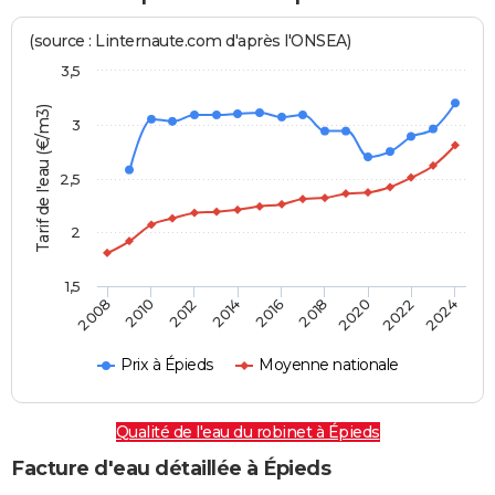
(source : Linternaute.com d'après l'ONSEA)
3,5
Tarif de l'eau (€/m3)
3
2,5
2
1,5
2016
2014
2024
2012
2022
2010
2020
2008
2018
Prix à Épieds
Moyenne nationale
Qualité de l'eau du robinet à Épieds
Facture d'eau détaillée à Épieds