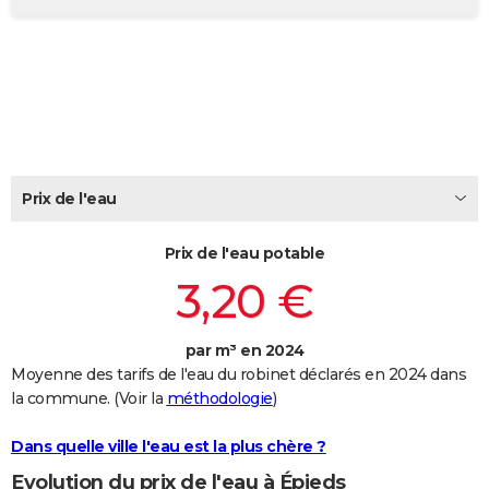
City break
Voyage de noces
Climat
Destinations
Voyage nature
Forum
+
PHOTO
GUIDES D'ACHAT
BONS PLANS
CARTE DE VOEUX
Prix de l'eau
Carte Bonne année
Carte Pâques
Carte de Noël
Carte Saint-Valentin
Carte d'anniversaire
DICTIONNAIRE
Biographies
Expressions
Dictionnaire
Citations
Proverbes
PROGRAMME TV
Prix de l'eau potable
3,20 €
COPAINS D'AVANT
Se connecter
Collèges
Universités
Service militaire
S'inscrire
Lycées
Primaires
Entreprises
Avis de recherche
AVIS DE DÉCÈS
par m³ en 2024
Moyenne des tarifs de l'eau du robinet déclarés en 2024 dans
FORUM
la commune. (Voir la
méthodologie
)
Lifestyle
Sport
Television
Cinema
Bricolage
Culture
Auto
Voyage
Dans quelle ville l'eau est la plus chère ?
Evolution du prix de l'eau à Épieds