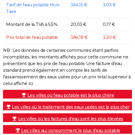
Tarif de l'eau potable Hors
364,15 €
3,03 €
Taxe
Montant de la TVA à 5,5%
20,03 €
0,17 €
Prix total de l'eau potable
384,18 €
3,20 €
NB : Les données de certaines communes étant parfois
incomplètes, les montants affichés pour cette commune ne
présentent que les prix de l'eau potable. Une facture d'eau
standard prend également en compte les tarifs de
l'assainissement des eaux usées pour un prix total supérieur à
celui affiché ici.
Les villes où l'eau potable est la plus chère
Les villes où le traitement des eaux usées est le plus cher
Les villes où les factures d'eau sont les plus élevées
Les villes qui consomment le plus d'eau potable