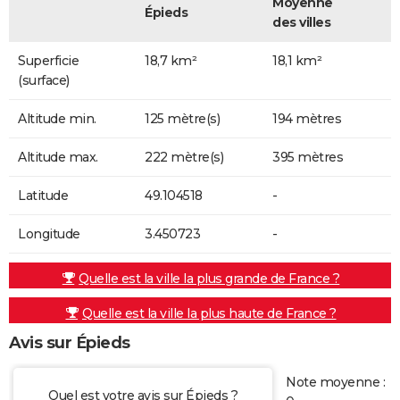
Moyenne
Épieds
des villes
Superficie
18,7 km²
18,1 km²
(surface)
Altitude min.
125 mètre(s)
194 mètres
Altitude max.
222 mètre(s)
395 mètres
Latitude
49.104518
-
Longitude
3.450723
-
Quelle est la ville la plus grande de France ?
Quelle est la ville la plus haute de France ?
Avis sur Épieds
Note moyenne :
Quel est votre avis sur Épieds ?