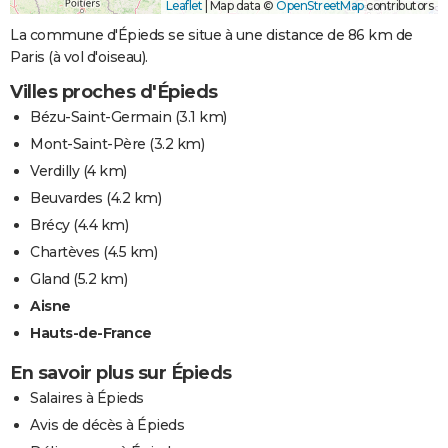
Leaflet
|
Map data ©
OpenStreetMap
contributors
La commune d'Épieds se situe à une distance de 86 km de
Paris (à vol d'oiseau).
Villes proches d'Épieds
Bézu-Saint-Germain
(3.1 km)
Mont-Saint-Père
(3.2 km)
Verdilly
(4 km)
Beuvardes
(4.2 km)
Brécy
(4.4 km)
Chartèves
(4.5 km)
Gland
(5.2 km)
Aisne
Hauts-de-France
En savoir plus sur Épieds
Salaires à Épieds
Avis de décès à Épieds