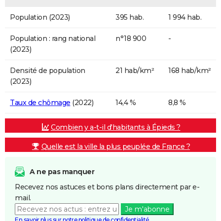
Population (2023)
395 hab.
1 994 hab.
Population : rang national
n°18 900
-
(2023)
Densité de population
21 hab/km²
168 hab/km²
(2023)
Taux de chômage
(2022)
14,4 %
8,8 %
Combien y a-t-il d'habitants à Épieds ?
Quelle est la ville la plus peuplée de France ?
A ne pas manquer
Recevez nos astuces et bons plans directement par e-
mail.
Je m'abonne
En savoir plus sur notre politique de confidentialité