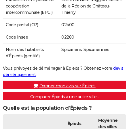
coopération
de la Région de Château-
intercommunale (EPCI)
Thierry
Code postal (CP)
02400
Code Insee
02280
Nom des habitants
Spicariens, Spicariennes
d'Épieds (gentilé)
Vous prévoyez de déménager à Épieds ? Obtenez votre
devis
déménagement
.
Donner mon avis sur Épieds
Comparer Épieds à une autre ville...
Quelle est la population d'Épieds ?
Moyenne
Épieds
des villes