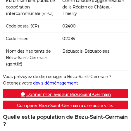
Etablissement public de
Communauté d'agglomération
coopération
de la Région de Château-
intercommunale (EPCI)
Thierry
Code postal (CP)
02400
Code Insee
02085
Nom des habitants de
Bézuacois, Bézuacoises
Bézu-Saint-Germain
(gentilé)
Vous prévoyez de déménager à Bézu-Saint-Germain ?
Obtenez votre
devis déménagement
.
Donner mon avis sur Bézu-Saint-Germain
Comparer Bézu-Saint-Germain à une autre ville...
Quelle est la population de Bézu-Saint-Germain
?