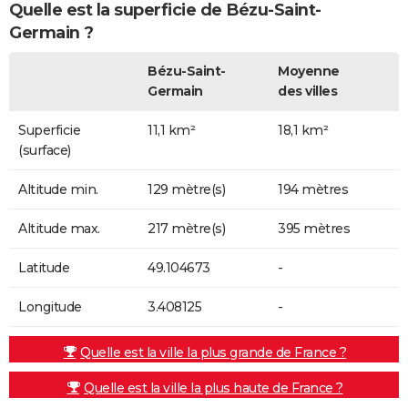
Quelle est la superficie de Bézu-Saint-
Germain ?
Bézu-Saint-
Moyenne
Germain
des villes
Superficie
11,1 km²
18,1 km²
(surface)
Altitude min.
129 mètre(s)
194 mètres
Altitude max.
217 mètre(s)
395 mètres
Latitude
49.104673
-
Longitude
3.408125
-
Quelle est la ville la plus grande de France ?
Quelle est la ville la plus haute de France ?