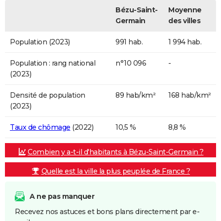
Bézu-Saint-
Moyenne
Germain
des villes
Population (2023)
991 hab.
1 994 hab.
Population : rang national
n°10 096
-
(2023)
Densité de population
89 hab/km²
168 hab/km²
(2023)
Taux de chômage
(2022)
10,5 %
8,8 %
Combien y a-t-il d'habitants à Bézu-Saint-Germain ?
Quelle est la ville la plus peuplée de France ?
A ne pas manquer
Recevez nos astuces et bons plans directement par e-