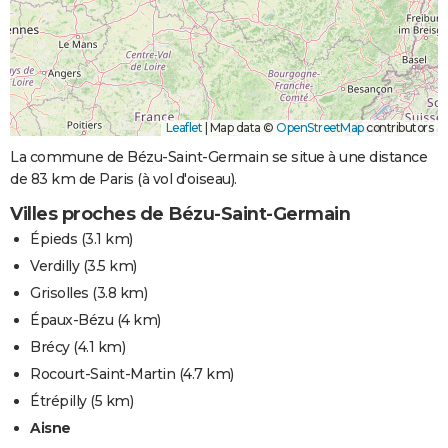
Leaflet
|
Map data ©
OpenStreetMap
contributors
La commune de Bézu-Saint-Germain se situe à une distance
de 83 km de Paris (à vol d'oiseau).
Villes proches de Bézu-Saint-Germain
Épieds
(3.1 km)
Verdilly
(3.5 km)
Grisolles
(3.8 km)
Épaux-Bézu
(4 km)
Brécy
(4.1 km)
Rocourt-Saint-Martin
(4.7 km)
Étrépilly
(5 km)
Aisne