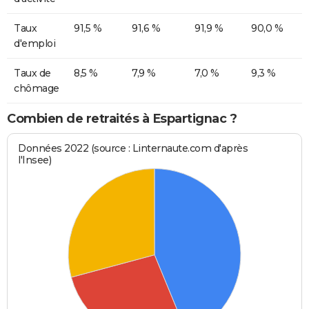
Taux
91,5 %
91,6 %
91,9 %
90,0 %
d'emploi
Taux de
8,5 %
7,9 %
7,0 %
9,3 %
chômage
Combien de retraités à Espartignac ?
Données 2022 (source : Linternaute.com d'après
l'Insee)