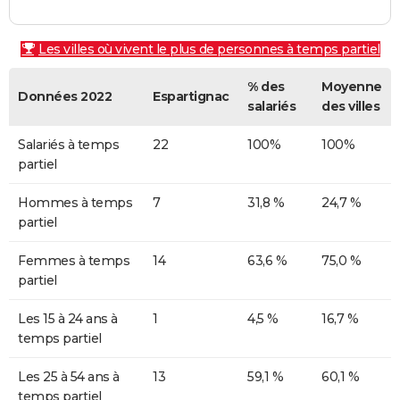
Les villes où vivent le plus de personnes à temps partiel
% des
Moyenne
Données 2022
Espartignac
salariés
des villes
Salariés à temps
22
100%
100%
partiel
Hommes à temps
7
31,8 %
24,7 %
partiel
Femmes à temps
14
63,6 %
75,0 %
partiel
Les 15 à 24 ans à
1
4,5 %
16,7 %
temps partiel
Les 25 à 54 ans à
13
59,1 %
60,1 %
temps partiel