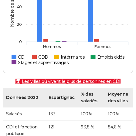
Nombre de salariés
40
20
0
Hommes
Femmes
CDI
CDD
Intérimaires
Emplois aidés
Stages et apprentissages
Les villes où vivent le plus de personnes en CDI
% des
Moyenne
Données 2022
Espartignac
salariés
des villes
Salariés
133
100%
100%
CDI et fonction
121
93,8 %
84,6 %
publique