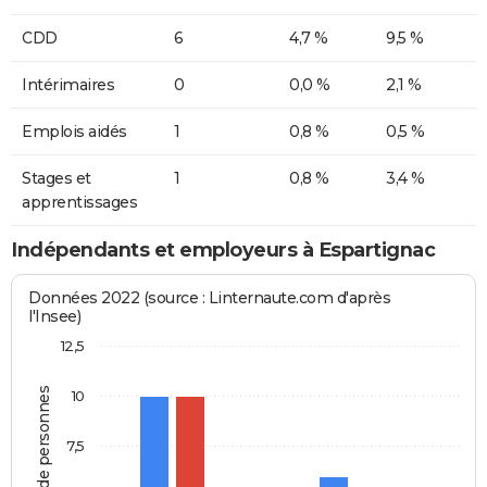
CDD
6
4,7 %
9,5 %
Intérimaires
0
0,0 %
2,1 %
Emplois aidés
1
0,8 %
0,5 %
Stages et
1
0,8 %
3,4 %
apprentissages
Indépendants et employeurs à Espartignac
Données 2022 (source : Linternaute.com d'après
l'Insee)
12,5
Nombre de personnes
10
7,5