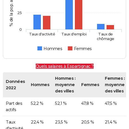
25
0
Taux d'activité
Taux d'emploi
Taux de
chômage
Hommes
Femmes
Quels salaires à Espartignac ?
Hommes :
Femmes :
Données
Hommes
moyenne
Femmes
moyenne
2022
des villes
des villes
Part des
52,2 %
52,1 %
47,8 %
47,5 %
actifs
Taux
22,4 %
23,5 %
20,5 %
21,4 %
d'activité