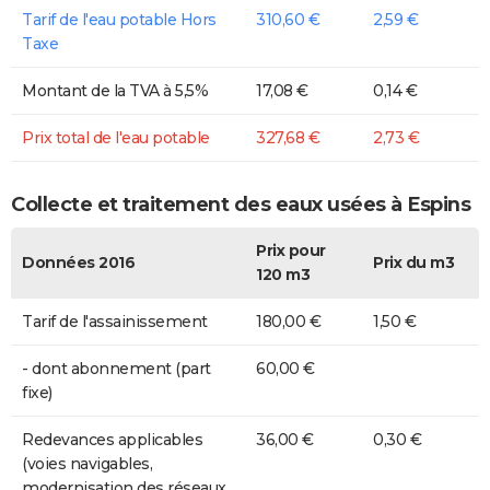
Tarif de l'eau potable Hors
310,60 €
2,59 €
Taxe
Montant de la TVA à 5,5%
17,08 €
0,14 €
Prix total de l'eau potable
327,68 €
2,73 €
Collecte et traitement des eaux usées à Espins
Prix pour
Données 2016
Prix du m3
120 m3
Tarif de l'assainissement
180,00 €
1,50 €
- dont abonnement (part
60,00 €
fixe)
Redevances applicables
36,00 €
0,30 €
(voies navigables,
modernisation des réseaux,