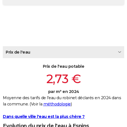
City break
Voyage de noces
Climat
Destinations
Voyage nature
Forum
+
PHOTO
GUIDES D'ACHAT
BONS PLANS
CARTE DE VOEUX
Carte Bonne année
Carte Pâques
Carte de Noël
Carte Saint-Valentin
Carte d'anniversaire
Prix de l'eau
DICTIONNAIRE
Biographies
Expressions
Dictionnaire
Citations
Proverbes
PROGRAMME TV
Prix de l'eau potable
2,73 €
COPAINS D'AVANT
Se connecter
Collèges
Universités
Service militaire
S'inscrire
Lycées
Primaires
Entreprises
Avis de recherche
AVIS DE DÉCÈS
par m³ en 2024
Moyenne des tarifs de l'eau du robinet déclarés en 2024 dans
FORUM
la commune. (Voir la
méthodologie
)
Lifestyle
Sport
Television
Cinema
Bricolage
Culture
Auto
Voyage
Dans quelle ville l'eau est la plus chère ?
Evolution du prix de l'eau à Espins