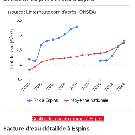
(source : Linternaute.com d'après l'ONSEA)
3,5
Tarif de l'eau (€/m3)
3
2,5
2
1,5
2016
2014
2024
2012
2022
2010
2020
2008
2018
Prix à Espins
Moyenne nationale
Qualité de l'eau du robinet à Espins
Facture d'eau détaillée à Espins