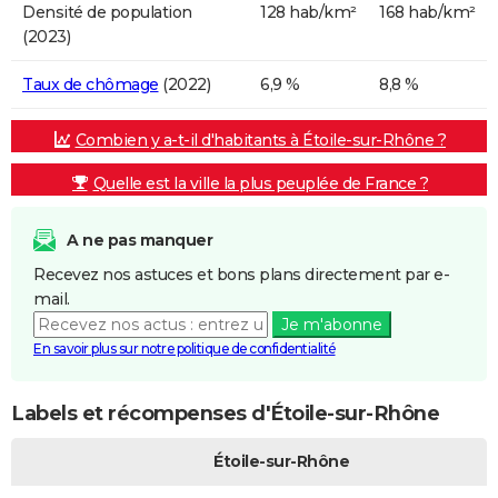
Densité de population
128 hab/km²
168 hab/km²
(2023)
Taux de chômage
(2022)
6,9 %
8,8 %
Combien y a-t-il d'habitants à Étoile-sur-Rhône ?
Quelle est la ville la plus peuplée de France ?
A ne pas manquer
Recevez nos astuces et bons plans directement par e-
mail.
Je m'abonne
En savoir plus sur notre politique de confidentialité
Labels et récompenses d'Étoile-sur-Rhône
Étoile-sur-Rhône