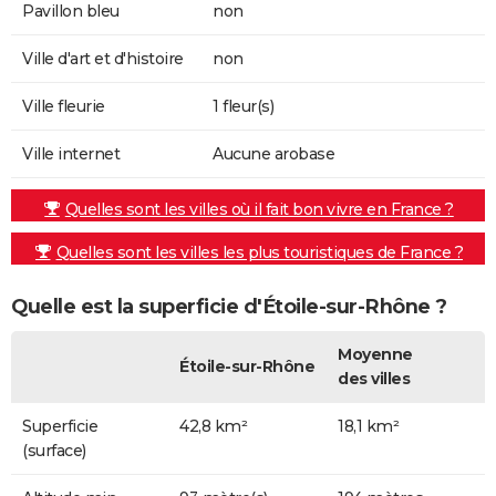
Pavillon bleu
non
Ville d'art et d'histoire
non
Ville fleurie
1 fleur(s)
Ville internet
Aucune arobase
Quelles sont les villes où il fait bon vivre en France ?
Quelles sont les villes les plus touristiques de France ?
Quelle est la superficie d'Étoile-sur-Rhône ?
Moyenne
Étoile-sur-Rhône
des villes
Superficie
42,8 km²
18,1 km²
(surface)