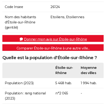
Code Insee
26124
Nom des habitants
Etoiliens, Etoiliennes
d'Étoile-sur-Rhône
(gentilé)
Donner mon avis sur Étoile-sur-Rhône
Comparer Étoile-sur-Rhône à une autre ville...
Quelle est la population d'Étoile-sur-Rhône ?
Étoile-sur-
Moyenne
Rhône
des villes
Population (2023)
5 468 hab.
1 994 hab.
Population : rang national
n°2 065
-
(2023)