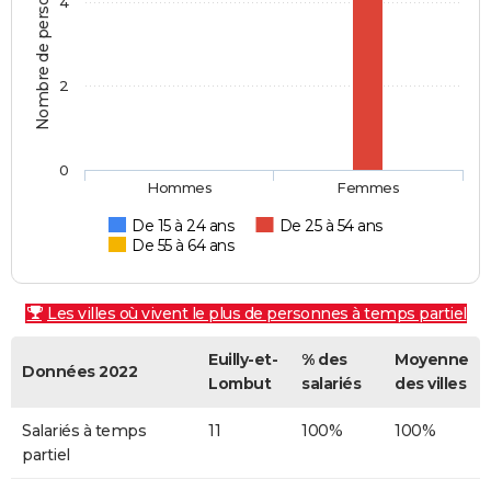
Nombre de personnes
4
2
0
Hommes
Femmes
De 15 à 24 ans
De 25 à 54 ans
De 55 à 64 ans
Les villes où vivent le plus de personnes à temps partiel
Euilly-et-
% des
Moyenne
Données 2022
Lombut
salariés
des villes
Salariés à temps
11
100%
100%
partiel