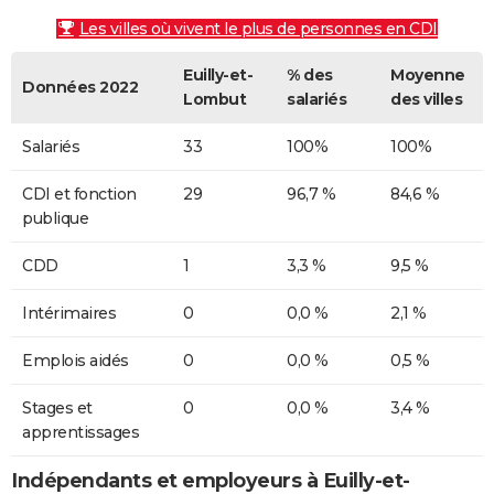
Les villes où vivent le plus de personnes en CDI
Euilly-et-
% des
Moyenne
Données 2022
Lombut
salariés
des villes
Salariés
33
100%
100%
CDI et fonction
29
96,7 %
84,6 %
publique
CDD
1
3,3 %
9,5 %
Intérimaires
0
0,0 %
2,1 %
Emplois aidés
0
0,0 %
0,5 %
Stages et
0
0,0 %
3,4 %
apprentissages
Indépendants et employeurs à Euilly-et-