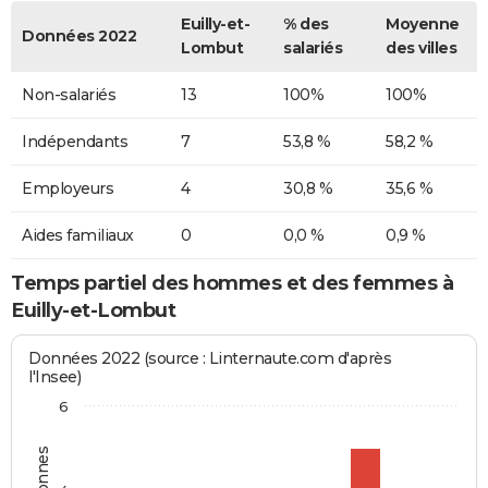
Euilly-et-
% des
Moyenne
Données 2022
Lombut
salariés
des villes
Non-salariés
13
100%
100%
Indépendants
7
53,8 %
58,2 %
Employeurs
4
30,8 %
35,6 %
Aides familiaux
0
0,0 %
0,9 %
Temps partiel des hommes et des femmes à
Euilly-et-Lombut
Données 2022 (source : Linternaute.com d'après
l'Insee)
6