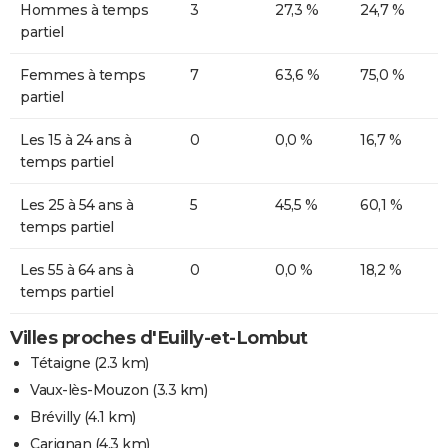
Hommes à temps
3
27,3 %
24,7 %
partiel
Femmes à temps
7
63,6 %
75,0 %
partiel
Les 15 à 24 ans à
0
0,0 %
16,7 %
temps partiel
Les 25 à 54 ans à
5
45,5 %
60,1 %
temps partiel
Les 55 à 64 ans à
0
0,0 %
18,2 %
temps partiel
Villes proches d'Euilly-et-Lombut
Tétaigne
(2.3 km)
Vaux-lès-Mouzon
(3.3 km)
Brévilly
(4.1 km)
Carignan
(4.3 km)