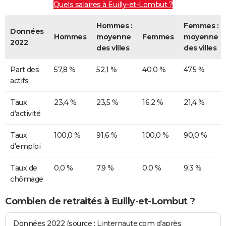
Quels salaires à Euilly-et-Lombut ?
Hommes :
Femmes :
Données
Hommes
moyenne
Femmes
moyenne
2022
des villes
des villes
Part des
57,8 %
52,1 %
40,0 %
47,5 %
actifs
Taux
23,4 %
23,5 %
16,2 %
21,4 %
d'activité
Taux
100,0 %
91,6 %
100,0 %
90,0 %
d'emploi
Taux de
0,0 %
7,9 %
0,0 %
9,3 %
chômage
Combien de retraités à Euilly-et-Lombut ?
Données 2022 (source : Linternaute.com d'après