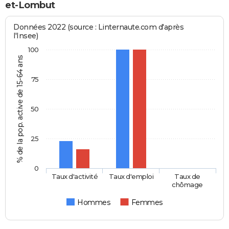
et-Lombut
Données 2022 (source : Linternaute.com d'après
l'Insee)
100
% de la pop. active de 15-64 ans
75
50
25
0
Taux d'activité
Taux d'emploi
Taux de
chômage
Hommes
Femmes