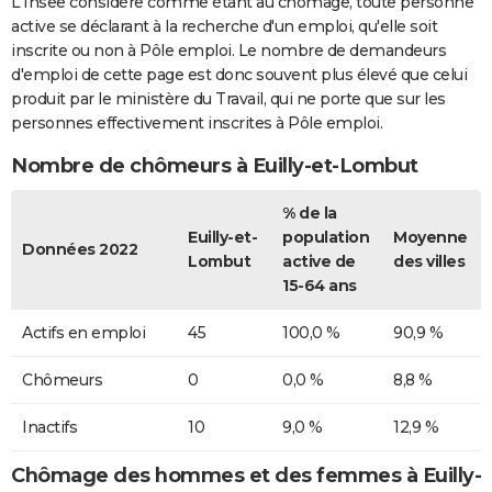
L'Insee considère comme étant au chômage, toute personne
active se déclarant à la recherche d'un emploi, qu'elle soit
inscrite ou non à Pôle emploi. Le nombre de demandeurs
d'emploi de cette page est donc souvent plus élevé que celui
produit par le ministère du Travail, qui ne porte que sur les
personnes effectivement inscrites à Pôle emploi.
Nombre de chômeurs à Euilly-et-Lombut
% de la
Euilly-et-
population
Moyenne
Données 2022
Lombut
active de
des villes
15-64 ans
Actifs en emploi
45
100,0 %
90,9 %
Chômeurs
0
0,0 %
8,8 %
Inactifs
10
9,0 %
12,9 %
Chômage des hommes et des femmes à Euilly-