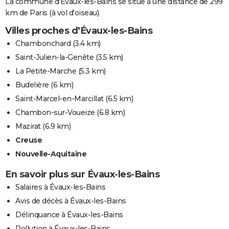
La commune d'Évaux-les-Bains se situe à une distance de 299
km de Paris (à vol d'oiseau).
Villes proches d'Évaux-les-Bains
Chambonchard
(3.4 km)
Saint-Julien-la-Genête
(3.5 km)
La Petite-Marche
(5.3 km)
Budelière
(6 km)
Saint-Marcel-en-Marcillat
(6.5 km)
Chambon-sur-Voueize
(6.8 km)
Mazirat
(6.9 km)
Creuse
Nouvelle-Aquitaine
En savoir plus sur Évaux-les-Bains
Salaires à Évaux-les-Bains
Avis de décès à Évaux-les-Bains
Délinquance à Évaux-les-Bains
Pollution à Évaux-les-Bains