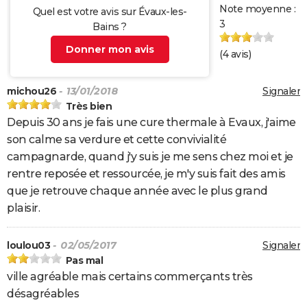
Note moyenne :
Quel est votre avis sur Évaux-les-
3
Bains ?
Donner mon avis
(
4
avis)
michou26
- 13/01/2018
Signaler
Très bien
Depuis 30 ans je fais une cure thermale à Evaux, j'aime
son calme sa verdure et cette convivialité
campagnarde, quand j'y suis je me sens chez moi et je
rentre reposée et ressourcée, je m'y suis fait des amis
que je retrouve chaque année avec le plus grand
plaisir.
loulou03
- 02/05/2017
Signaler
Pas mal
ville agréable mais certains commerçants très
désagréables