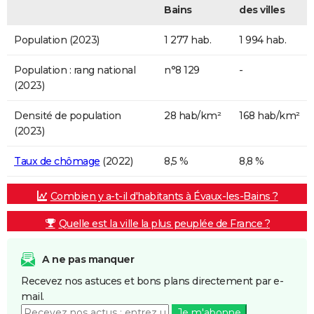
Bains
des villes
Population (2023)
1 277 hab.
1 994 hab.
Population : rang national
n°8 129
-
(2023)
Densité de population
28 hab/km²
168 hab/km²
(2023)
Taux de chômage
(2022)
8,5 %
8,8 %
Combien y a-t-il d'habitants à Évaux-les-Bains ?
Quelle est la ville la plus peuplée de France ?
A ne pas manquer
Recevez nos astuces et bons plans directement par e-
mail.
Je m'abonne