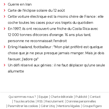
Guerre en Iran
Carte de l'éclipse solaire du 12 août
Cette voiture électrique est la moins chère de France : elle
coche toutes les cases pour vos trajets du quotidien
En 1997, ils ont recouvert une friche du Costa Rica avec
12 000 tonnes d'écorces d'orange. 16 ans plus tard,
personne ne reconnaissait l'endroit
Erling Haaland, footballeur : "Mon plat préféré est quelque
chose que je ne peux presque jamais manger. Mais je dois
l'avouer, j'adore ça"
Un défi réservé aux génies : il ne faut déplacer qu'une seule
allumette
Qui sommes-nous ?
Equipe
Charte éditoriale
Publicité
Contact
Tous les articles
RSS
Recrutement
Données personnelles
Paramétrer les cookies
Gérer Utiq
Mentions légales
Groupe Figaro