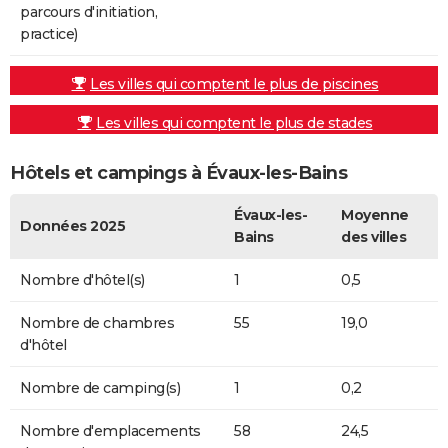
parcours d'initiation,
practice)
Les villes qui comptent le plus de piscines
Les villes qui comptent le plus de stades
Hôtels et campings à Évaux-les-Bains
Évaux-les-
Moyenne
Données 2025
Bains
des villes
Nombre d'hôtel(s)
1
0,5
Nombre de chambres
55
19,0
d'hôtel
Nombre de camping(s)
1
0,2
Nombre d'emplacements
58
24,5