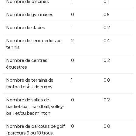
Nombre de piscines
1
0,1
Nombre de gymnases
0
0,5
Nombre de stades
1
0,2
Nombre de lieux dédiés au
2
0,4
tennis
Nombre de centres
0
0,2
équestres
Nombre de terrains de
1
0,8
football et/ou de rugby
Nombre de salles de
0
0,2
basket-ball, handball, volley-
ball, et/ou badminton
Nombre de parcours de golf
0
0,0
(parcours 9 ou 18 trous,