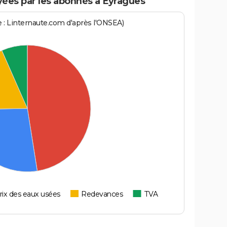
ées par les abonnés à Eyragues
ce : Linternaute.com d'après l'ONSEA)
rix des eaux usées
Redevances
TVA