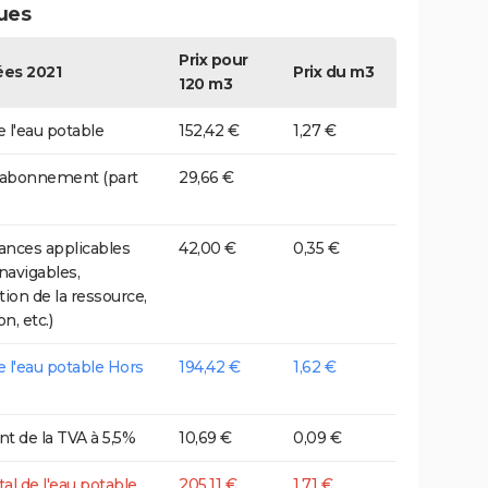
ues
Prix pour
es 2021
Prix du m3
120 m3
e l'eau potable
152,42 €
1,27 €
 abonnement (part
29,66 €
nces applicables
42,00 €
0,35 €
 navigables,
tion de la ressource,
on, etc.)
de l'eau potable Hors
194,42 €
1,62 €
t de la TVA à 5,5%
10,69 €
0,09 €
tal de l'eau potable
205,11 €
1,71 €