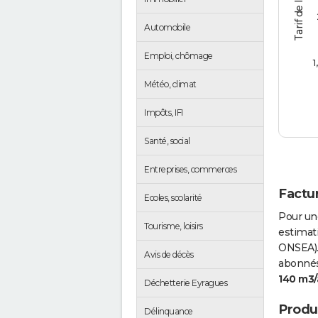
Automobile
Emploi, chômage
1
Météo, climat
Impôts, IFI
Santé, social
Entreprises, commerces
Factur
Ecoles, scolarité
Pour un
Tourisme, loisirs
estimati
ONSEA).
Avis de décès
abonnés 
140 m3/
Déchetterie Eyragues
Produc
Délinquance