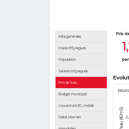
Prix d
Infos générales
1
Mairie d'Eyragues
par
Population
Salaires à Eyragues
Evolut
Prix de l'eau
(sour
Budget municipal
Couverture 5G, mobile
Tarif de l'eau (€/m3)
2
Débit Internet
Immobilier