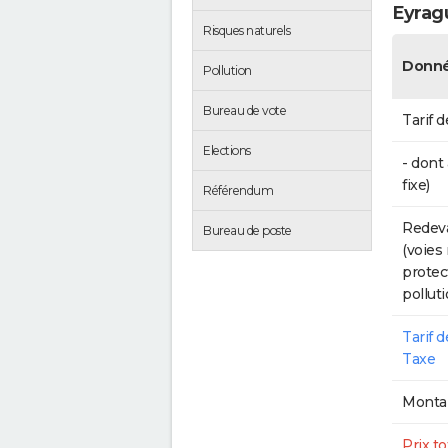
Eyrag
Risques naturels
Donné
Pollution
Bureau de vote
Tarif d
Elections
- dont
fixe)
Référendum
Redeva
Bureau de poste
(voies
protec
polluti
Tarif 
Taxe
Montan
Prix to