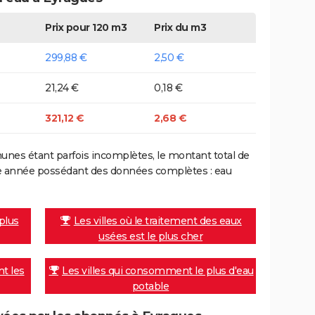
Prix pour 120 m3
Prix du m3
299,88 €
2,50 €
21,24 €
0,18 €
321,12 €
2,68 €
nes étant parfois incomplètes, le montant total de
ière année possédant des données complètes : eau
 plus
Les villes où le traitement des eaux
usées est le plus cher
nt les
Les villes qui consomment le plus d'eau
potable