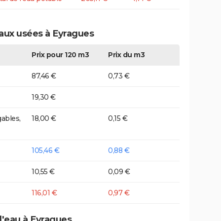
eaux usées à Eyragues
Prix pour 120 m3
Prix du m3
87,46 €
0,73 €
19,30 €
ables,
18,00 €
0,15 €
105,46 €
0,88 €
10,55 €
0,09 €
116,01 €
0,97 €
d'eau à Eyragues