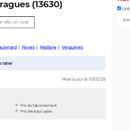
ragues
(13630)
Lint
aurenard
Noves
Maillane
Verquières
 rater
Mise à jour le 10/02/26
Prix de l'abonnement
Prix des eaux usées