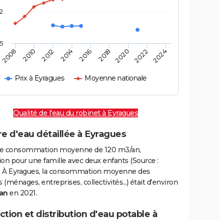
2
,5
2016
2020
2010
2024
2014
2018
2008
2022
2012
Prix à Eyragues
Moyenne nationale
Qualité de l'eau du robinet à Eyragues
e d'eau détaillée à Eyragues
e consommation moyenne de 120 m3/an,
on pour une famille avec deux enfants (Source :
 À Eyragues, la consommation moyenne des
(ménages, entreprises, collectivités...) était d'environ
an
en 2021.
tion et distribution d'eau potable à