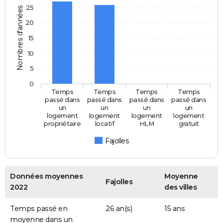
25
Nombres d'années
20
15
10
5
0
Temps
Temps
Temps
Temps
passé dans
passé dans
passé dans
passé dans
un
un
un
un
logement
logement
logement
logement
propriétaire
locatif
HLM
gratuit
Fajolles
Données moyennes
Moyenne
Fajolles
2022
des villes
Temps passé en
26 an(s)
15 ans
moyenne dans un