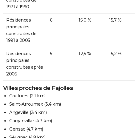
1971 à 1990
Résidences
6
15,0 %
15,7 %
principales
construites de
1991 à 2005
Résidences
5
12,5 %
15,2 %
principales
construites après
2005
Villes proches de Fajolles
Coutures
(2.1 km)
Saint-Arroumex
(3.4 km)
Angeville
(3.4 km)
Garganvillar
(4.3 km)
Gensac
(4.7 km)
Sérignac
(4.8 km)