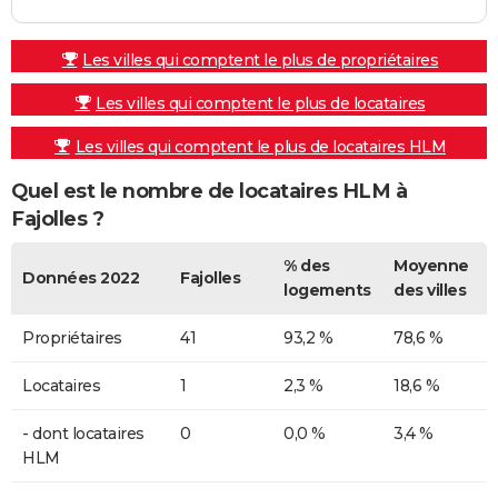
Les villes qui comptent le plus de propriétaires
Les villes qui comptent le plus de locataires
Les villes qui comptent le plus de locataires HLM
Quel est le nombre de locataires HLM à
Fajolles ?
% des
Moyenne
Données 2022
Fajolles
logements
des villes
Propriétaires
41
93,2 %
78,6 %
Locataires
1
2,3 %
18,6 %
- dont locataires
0
0,0 %
3,4 %
HLM