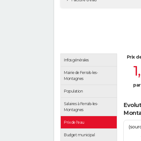
Prix d
Infos générales
1
Mairie de Ferrals-les-
Montagnes
par
Population
Salaires à Ferrals-les-
Evolut
Montagnes
Mont
Prix de l'eau
(sour
Budget municipal