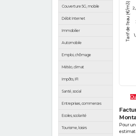
Tarif de l'eau (€/m3)
Couverture 5G, mobile
2
Débit Internet
Immobilier
1
Automobile
Emploi, chômage
Météo, climat
Impôts, IFI
Santé, social
Qu
Entreprises, commerces
Factur
Ecoles, scolarité
Mont
Pour un
Tourisme, loisirs
estimati