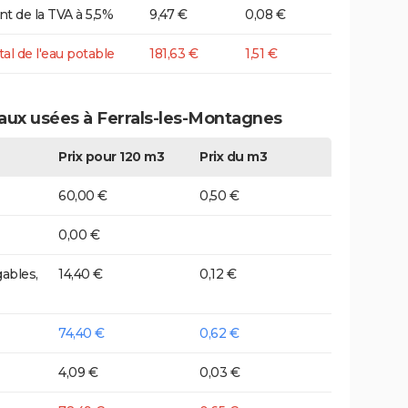
t de la TVA à 5,5%
9,47 €
0,08 €
tal de l'eau potable
181,63 €
1,51 €
eaux usées à Ferrals-les-Montagnes
Prix pour 120 m3
Prix du m3
60,00 €
0,50 €
0,00 €
ables,
14,40 €
0,12 €
74,40 €
0,62 €
4,09 €
0,03 €