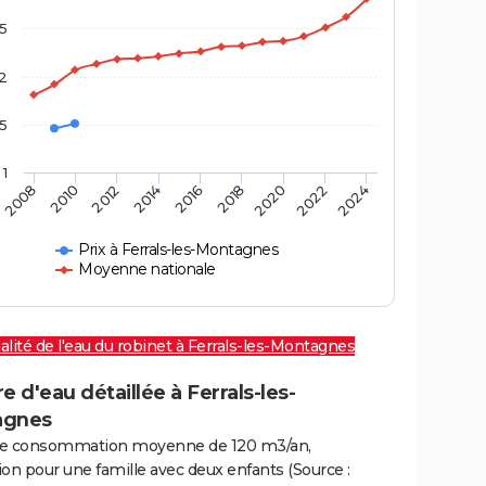
,5
2
,5
1
2016
2020
2010
2024
2014
2018
2008
2022
2012
Prix à Ferrals-les-Montagnes
Moyenne nationale
alité de l'eau du robinet à Ferrals-les-Montagnes
e d'eau détaillée à Ferrals-les-
agnes
e consommation moyenne de 120 m3/an,
on pour une famille avec deux enfants (Source :