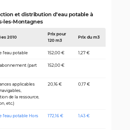
.
tion et distribution d'eau potable à
ls-les-Montagnes
Prix pour
es 2010
Prix du m3
120 m3
e l'eau potable
152,00 €
1,27 €
 abonnement (part
152,00 €
nces applicables
20,16 €
0,17 €
 navigables,
tion de la ressource,
on, etc.)
de l'eau potable Hors
172,16 €
1,43 €