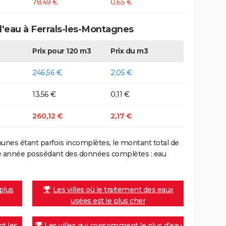
78,49 €
0,65 €
d'eau à Ferrals-les-Montagnes
Prix pour 120 m3
Prix du m3
246,56 €
2,05 €
13,56 €
0,11 €
260,12 €
2,17 €
nes étant parfois incomplètes, le montant total de
ière année possédant des données complètes : eau
 plus
Les villes où le traitement des eaux
usées est le plus cher
nt les
Les villes qui consomment le plus d'eau