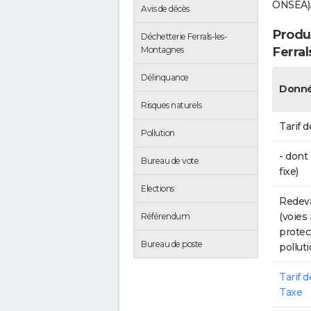
ONSEA)
Avis de décès
Produc
Déchetterie Ferrals-les-
Ferra
Montagnes
Délinquance
Donné
Risques naturels
Tarif d
Pollution
- dont
Bureau de vote
fixe)
Elections
Redeva
(voies
Référendum
protec
Bureau de poste
polluti
Tarif 
Taxe