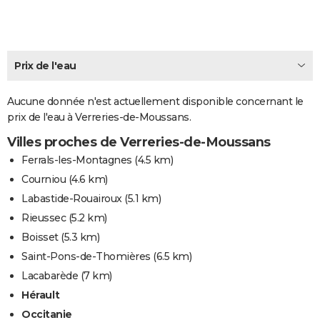
City break
Voyage de noces
Climat
Destinations
Voyage nature
Forum
+
PHOTO
GUIDES D'ACHAT
Prix de l'eau
BONS PLANS
Aucune donnée n'est actuellement disponible concernant le
CARTE DE VOEUX
prix de l'eau à Verreries-de-Moussans.
Carte Bonne année
Carte Pâques
Carte de Noël
Carte Saint-Valentin
Carte d'anniversaire
DICTIONNAIRE
Villes proches de Verreries-de-Moussans
Biographies
Expressions
Dictionnaire
Citations
Proverbes
Ferrals-les-Montagnes
(4.5 km)
PROGRAMME TV
Courniou
(4.6 km)
COPAINS D'AVANT
Labastide-Rouairoux
(5.1 km)
Se connecter
Collèges
Universités
Service militaire
S'inscrire
Lycées
Primaires
Entreprises
Avis de recherche
Rieussec
(5.2 km)
AVIS DE DÉCÈS
Boisset
(5.3 km)
FORUM
Saint-Pons-de-Thomières
(6.5 km)
Lifestyle
Sport
Television
Cinema
Bricolage
Culture
Auto
Voyage
Lacabarède
(7 km)
Hérault
Occitanie