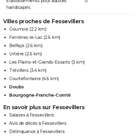
Etablissements pour adultes
0
handicapés
Villes proches de Fessevillers
Goumois
(2.2 km)
Ferrières-le-Lac
(2.6 km)
Belfays
(2.6 km)
Urtière
(2.6 km)
Les Plains-et-Grands-Essarts
(3 km)
Trévillers
(3.4 km)
Courtefontaine
(4.6 km)
Doubs
Bourgogne-Franche-Comté
En savoir plus sur Fessevillers
Salaires à Fessevillers
Avis de décès à Fessevillers
Délinquance à Fessevillers