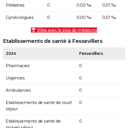
Pédiatres
0
0,00 ‰
0,01 ‰
Gynécologues
0
0,00 ‰
0,01 ‰
Villes avec le plus de médecins
Etablissements de santé à Fessevillers
2024
Fessevillers
Pharmacies
0
Urgences
0
Ambulances
0
Etablissements de santé de court
0
séjour
Etablissements de santé de
0
moyen séjour