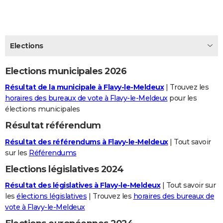
City break
Voyage de noces
Climat
Destinations
Voyage nature
Forum
+
PHOTO
GUIDES D'ACHAT
Elections
BONS PLANS
Elections municipales 2026
CARTE DE VOEUX
Résultat de la municipale à Flavy-le-Meldeux
| Trouvez les
Carte Bonne année
Carte Pâques
Carte de Noël
Carte Saint-Valentin
Carte d'anniversaire
DICTIONNAIRE
horaires des bureaux de vote à Flavy-le-Meldeux
pour les
élections municipales
Biographies
Expressions
Dictionnaire
Citations
Proverbes
PROGRAMME TV
Résultat référendum
COPAINS D'AVANT
Résultat des référendums à Flavy-le-Meldeux
| Tout savoir
Se connecter
Collèges
Universités
Service militaire
S'inscrire
Lycées
Primaires
Entreprises
Avis de recherche
sur les
Référendums
AVIS DE DÉCÈS
Elections législatives 2024
FORUM
Résultat des législatives à Flavy-le-Meldeux
| Tout savoir sur
Lifestyle
Sport
Television
Cinema
Bricolage
Culture
Auto
Voyage
les
élections législatives
| Trouvez les
horaires des bureaux de
vote à Flavy-le-Meldeux