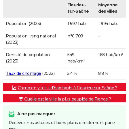
Fleurieu-
Moyenne
sur-Saône
des villes
Population (2023)
1 597 hab.
1 994 hab.
Population : rang national
n°6 709
-
(2023)
Densité de population
549
168 hab/km²
(2023)
hab/km²
Taux de chômage
(2022)
5,4 %
8,8 %
Combien y a-t-il d'habitants à Fleurieu-sur-Saône ?
Quelle est la ville la plus peuplée de France ?
A ne pas manquer
Recevez nos astuces et bons plans directement par e-
mail.