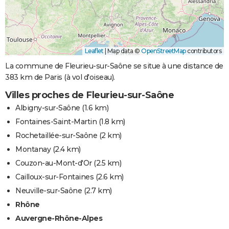
Leaflet
|
Map data ©
OpenStreetMap
contributors
La commune de Fleurieu-sur-Saône se situe à une distance de
383 km de Paris (à vol d'oiseau).
Villes proches de Fleurieu-sur-Saône
Albigny-sur-Saône
(1.6 km)
Fontaines-Saint-Martin
(1.8 km)
Rochetaillée-sur-Saône
(2 km)
Montanay
(2.4 km)
Couzon-au-Mont-d'Or
(2.5 km)
Cailloux-sur-Fontaines
(2.6 km)
Neuville-sur-Saône
(2.7 km)
Rhône
Auvergne-Rhône-Alpes