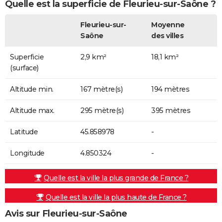
Quelle est la superficie de Fleurieu-sur-Saône ?
Fleurieu-sur-
Moyenne
Saône
des villes
Superficie
2,9 km²
18,1 km²
(surface)
Altitude min.
167 mètre(s)
194 mètres
Altitude max.
295 mètre(s)
395 mètres
Latitude
45.858978
-
Longitude
4.850324
-
Quelle est la ville la plus grande de France ?
Quelle est la ville la plus haute de France ?
Avis sur Fleurieu-sur-Saône