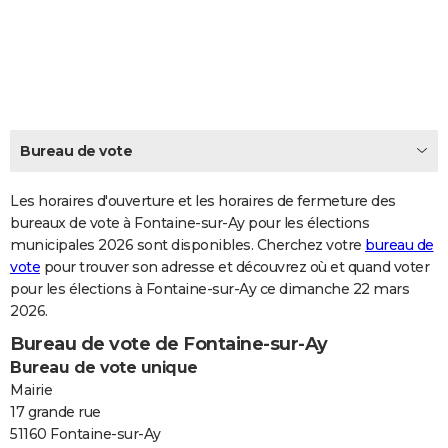
City break
Voyage de noces
Climat
Destinations
Voyage nature
Forum
+
PHOTO
GUIDES D'ACHAT
BONS PLANS
CARTE DE VOEUX
Bureau de vote
Carte Bonne année
Carte Pâques
Carte de Noël
Carte Saint-Valentin
Carte d'anniversaire
DICTIONNAIRE
Les horaires d'ouverture et les horaires de fermeture des
Biographies
Expressions
bureaux de vote à Fontaine-sur-Ay pour les élections
Dictionnaire
Citations
Proverbes
PROGRAMME TV
municipales 2026 sont disponibles. Cherchez votre
bureau de
vote
pour trouver son adresse et découvrez où et quand voter
COPAINS D'AVANT
pour les élections à Fontaine-sur-Ay ce dimanche 22 mars
Se connecter
Collèges
Universités
Service militaire
S'inscrire
Lycées
Primaires
Entreprises
Avis de recherche
AVIS DE DÉCÈS
2026.
Bureau de vote de Fontaine-sur-Ay
FORUM
Bureau de vote unique
Lifestyle
Sport
Television
Cinema
Bricolage
Culture
Auto
Voyage
Mairie
17 grande rue
51160 Fontaine-sur-Ay