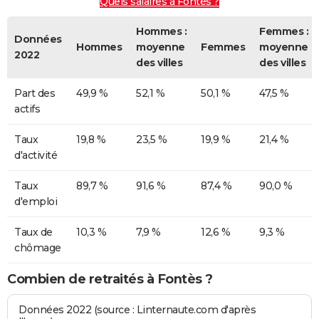
Quels salaires à Fontès ?
Hommes :
Femmes :
Données
Hommes
moyenne
Femmes
moyenne
2022
des villes
des villes
Part des
49,9 %
52,1 %
50,1 %
47,5 %
actifs
Taux
19,8 %
23,5 %
19,9 %
21,4 %
d'activité
Taux
89,7 %
91,6 %
87,4 %
90,0 %
d'emploi
Taux de
10,3 %
7,9 %
12,6 %
9,3 %
chômage
Combien de retraités à Fontès ?
Données 2022 (source : Linternaute.com d'après