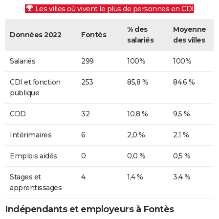
Les villes où vivent le plus de personnes en CDI
% des
Moyenne
Données 2022
Fontès
salariés
des villes
Salariés
299
100%
100%
CDI et fonction
253
85,8 %
84,6 %
publique
CDD
32
10,8 %
9,5 %
Intérimaires
6
2,0 %
2,1 %
Emplois aidés
0
0,0 %
0,5 %
Stages et
4
1,4 %
3,4 %
apprentissages
Indépendants et employeurs à Fontès