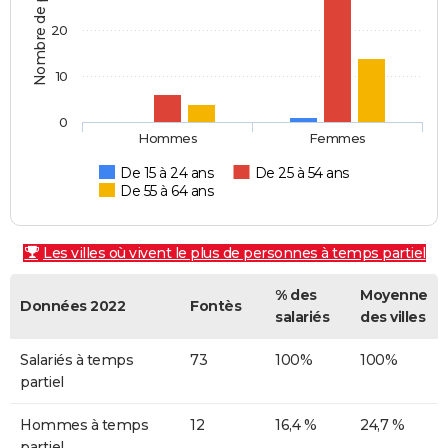
Nombre de personnes
20
10
0
Hommes
Femmes
De 15 à 24 ans
De 25 à 54 ans
De 55 à 64 ans
Les villes où vivent le plus de personnes à temps partiel
% des
Moyenne
Données 2022
Fontès
salariés
des villes
Salariés à temps
73
100%
100%
partiel
Hommes à temps
12
16,4 %
24,7 %
partiel