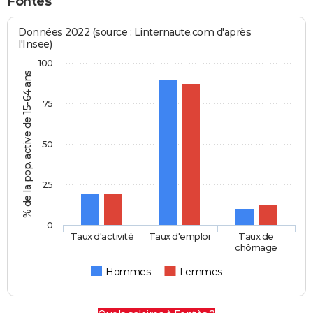
Fontès
Données 2022 (source : Linternaute.com d'après
l'Insee)
100
% de la pop. active de 15-64 ans
75
50
25
0
Taux d'activité
Taux d'emploi
Taux de
chômage
Hommes
Femmes