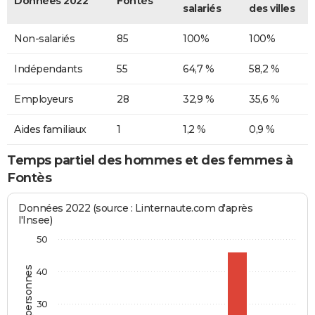
Données 2022
Fontès
salariés
des villes
Non-salariés
85
100%
100%
Indépendants
55
64,7 %
58,2 %
Employeurs
28
32,9 %
35,6 %
Aides familiaux
1
1,2 %
0,9 %
Temps partiel des hommes et des femmes à
Fontès
Données 2022 (source : Linternaute.com d'après
l'Insee)
50
40
30