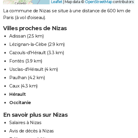
Leaflet
|
Map data ©
OpenStreetMap
contributors
La commune de Nizas se situe à une distance de 600 km de
Paris (à vol d'oiseau).
Villes proches de Nizas
Adissan
(2.5 km)
Lézignan-la-Cèbe
(2.9 km)
Cazouls-d'Hérault
(3.3 km)
Fontès
(3.9 km)
Usclas-d'Hérault
(4 km)
Paulhan
(4.2 km)
Caux
(4.3 km)
Hérault
Occitanie
En savoir plus sur Nizas
Salaires à Nizas
Avis de décès à Nizas