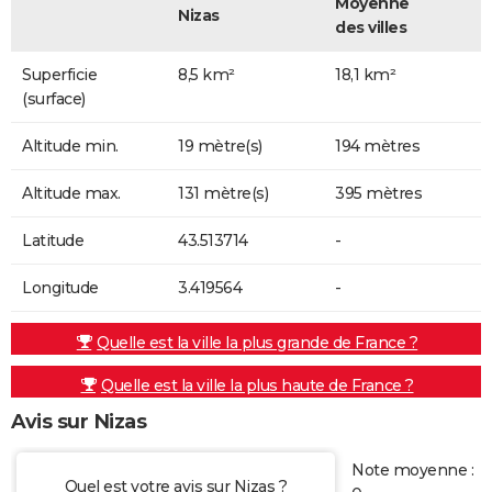
Moyenne
Nizas
des villes
Superficie
8,5 km²
18,1 km²
(surface)
Altitude min.
19 mètre(s)
194 mètres
Altitude max.
131 mètre(s)
395 mètres
Latitude
43.513714
-
Longitude
3.419564
-
Quelle est la ville la plus grande de France ?
Quelle est la ville la plus haute de France ?
Avis sur Nizas
Note moyenne :
Quel est votre avis sur Nizas ?