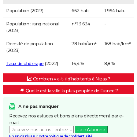
Population (2023)
662 hab.
1 994 hab.
Population : rang national
n°13 634
-
(2023)
Densité de population
78 hab/km²
168 hab/km²
(2023)
Taux de chômage
(2022)
16,4 %
8,8 %
Combien y a-t-il d'habitants à Nizas ?
Quelle est la ville la plus peuplée de France ?
A ne pas manquer
Recevez nos astuces et bons plans directement par e-
mail.
Je m'abonne
En savoir plus sur notre politique de confidentialité