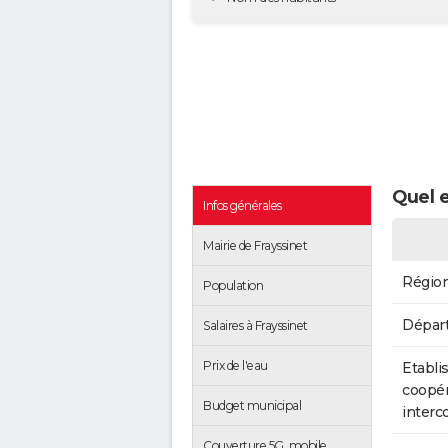
Quel e
Infos générales
Mairie de Frayssinet
Régio
Population
Dépar
Salaires à Frayssinet
Prix de l'eau
Etabli
coopér
Budget municipal
inter
Couverture 5G, mobile