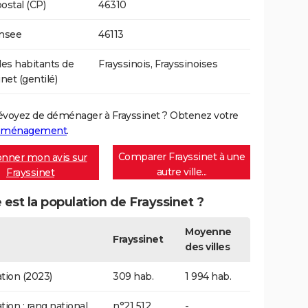
ostal (CP)
46310
Insee
46113
s habitants de
Frayssinois, Frayssinoises
net (gentilé)
évoyez de déménager à Frayssinet ? Obtenez votre
déménagement
.
Comparer Frayssinet à une
nner mon avis sur
autre ville...
Frayssinet
 est la population de Frayssinet ?
Moyenne
Frayssinet
des villes
tion (2023)
309 hab.
1 994 hab.
tion : rang national
n°21 512
-