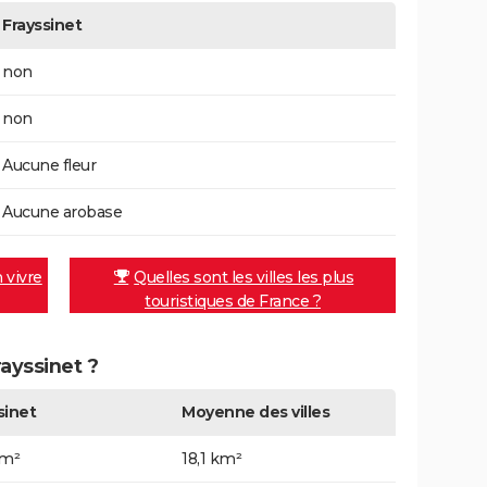
Frayssinet
non
non
Aucune fleur
Aucune arobase
n vivre
Quelles sont les villes les plus
touristiques de France ?
rayssinet ?
sinet
Moyenne des villes
km²
18,1 km²