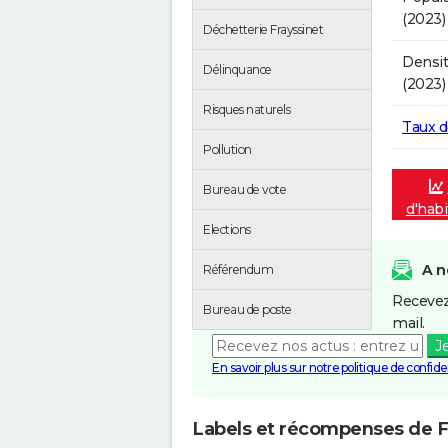
(2023)
Déchetterie Frayssinet
Densit
Délinquance
(2023)
Risques naturels
Taux 
Pollution
Bureau de vote
d'habi
Elections
A n
Référendum
Recevez
Bureau de poste
mail.
J
En savoir plus sur notre politique de confiden
Labels et récompenses de F