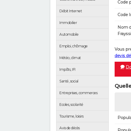
Code p
Débit Internet
Code 
Immobilier
Nom de
Frayssi
Automobile
Emploi, chômage
Vous pr
devis 
Météo, climat
Do
Impôts, IFI
Santé, social
Quelle
Entreprises, commerces
Ecoles, scolarité
Tourisme, loisirs
Popula
Avis de décès
Popula