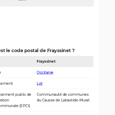
st le code postal de Frayssinet ?
Frayssinet
n
Occitanie
tement
Lot
ssement public de
Communauté de communes
ation
du Causse de Labastide-Murat
communale (EPCI)