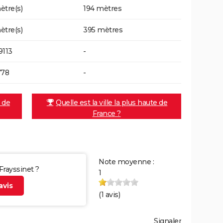
ètre(s)
194 mètres
ètre(s)
395 mètres
9113
-
778
-
e de
Quelle est la ville la plus haute de
France ?
Note moyenne :
 Frayssinet ?
1
vis
(
1
avis)
Signaler