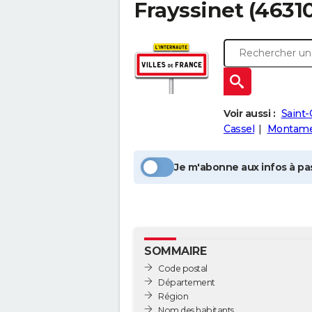
Frayssinet
(46310
Voir aussi :
Saint-
Cassel
Montame
Je m'abonne aux infos à pas
SOMMAIRE
Code postal
Département
Région
Nom des habitants