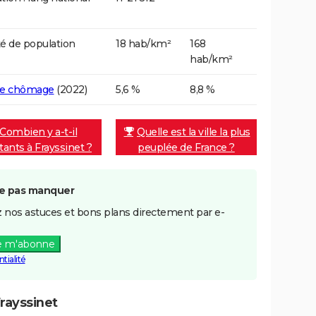
é de population
18 hab/km²
168
hab/km²
de chômage
(2022)
5,6 %
8,8 %
Combien y a-t-il
Quelle est la ville la plus
tants à Frayssinet ?
peuplée de France ?
e pas manquer
 nos astuces et bons plans directement par e-
e m'abonne
tialité
rayssinet