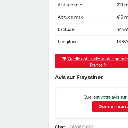
Altitude min.
221 m
Altitude max.
413 m
Latitude
44.64
Longitude
1.485
Quelle est la ville la plus grand
France ?
Avis sur Frayssinet
Quel est votre avis sur
Donner mon a
Chat
- 26/06/2022