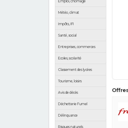
Emploi, chômage
Météo, climat
Impôts, IFI
Santé, social
Entreprises, commerces
Ecoles, scolarité
Classement des lycées
Tourisme, loisirs
Offres
Avis de décès
Déchetterie Fumel
Délinquance
Risques naturels