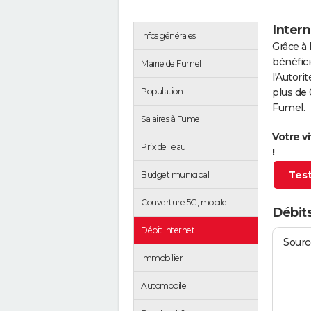
Intern
Infos générales
Grâce à 
bénéfici
Mairie de Fumel
l'Autor
Population
plus de 
Fumel.
Salaires à Fumel
Votre v
Prix de l'eau
!
Test
Budget municipal
Couverture 5G, mobile
Débits
Débit Internet
Source
Immobilier
Automobile