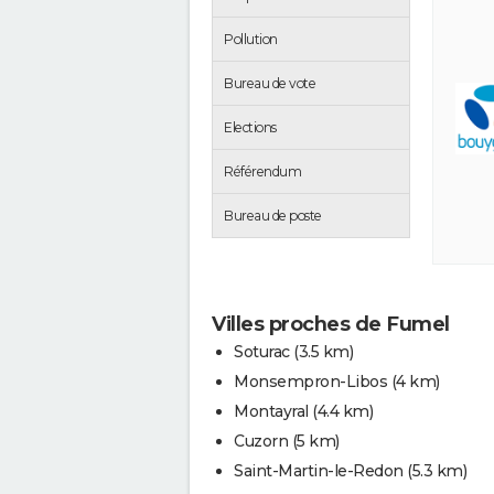
Pollution
Bureau de vote
Elections
Référendum
Bureau de poste
Villes proches de Fumel
Soturac
(3.5 km)
Monsempron-Libos
(4 km)
Montayral
(4.4 km)
Cuzorn
(5 km)
Saint-Martin-le-Redon
(5.3 km)