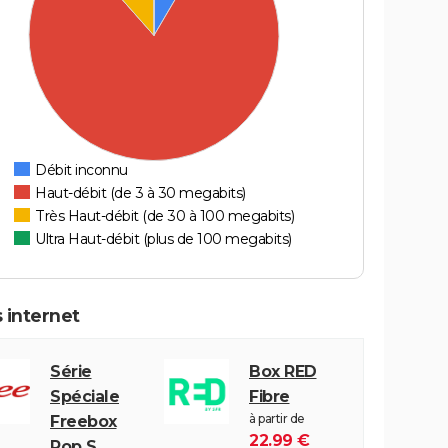
Débit inconnu
Haut-débit (de 3 à 30 megabits)
Très Haut-débit (de 30 à 100 megabits)
Ultra Haut-débit (plus de 100 megabits)
 internet
Série
Box RED
Spéciale
Fibre
à partir de
Freebox
22.99 €
Pop S