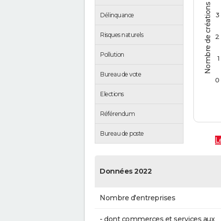
Nombre de créations d'entreprises
3
Délinquance
Risques naturels
2
Pollution
1
Bureau de vote
0
Elections
Référendum
Bureau de poste
L
Données 2022
Nombre d'entreprises
- dont commerces et services aux