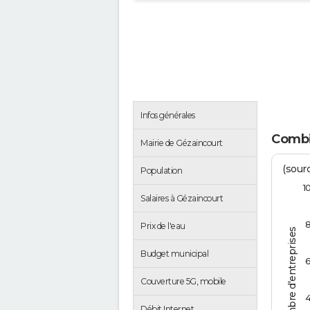
Infos générales
Combi
Mairie de Gézaincourt
(sourc
Population
1
Salaires à Gézaincourt
Prix de l'eau
Nombre d'entreprises
Budget municipal
Couverture 5G, mobile
Débit Internet