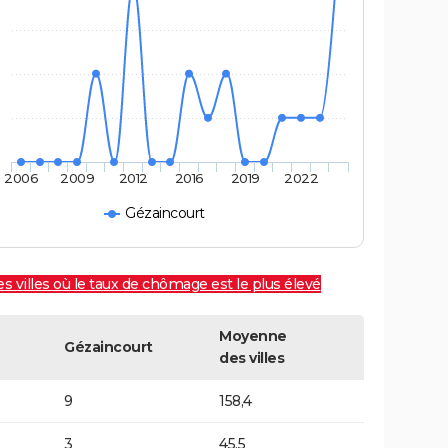
2006
2009
2012
2016
2019
2022
Gézaincourt
es villes où le taux de chômage est le plus élevé
Moyenne
Gézaincourt
des villes
9
158,4
3
45,5