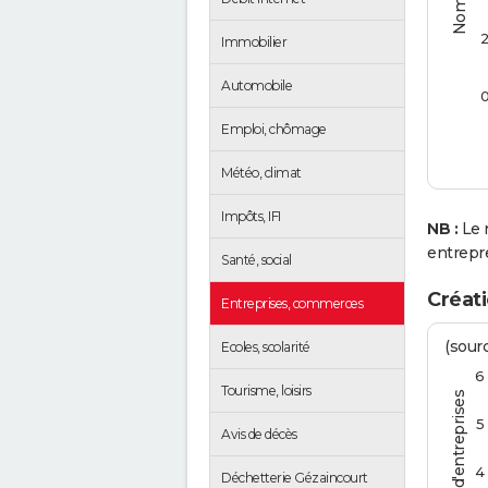
Immobilier
Automobile
Emploi, chômage
Météo, climat
Impôts, IFI
NB :
Le 
entrepr
Santé, social
Créati
Entreprises, commerces
(sourc
Ecoles, scolarité
6
Tourisme, loisirs
5
Avis de décès
4
Déchetterie Gézaincourt