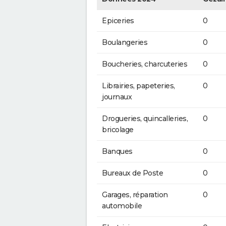
Epiceries
0
Boulangeries
0
Boucheries, charcuteries
0
Librairies, papeteries,
0
journaux
Drogueries, quincalleries,
0
bricolage
Banques
0
Bureaux de Poste
0
Garages, réparation
0
automobile