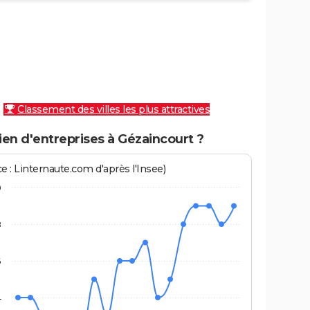
Classement des villes les plus attractives
en d'entreprises à Gézaincourt ?
e : Linternaute.com d'après l'Insee)
0
8
6
4