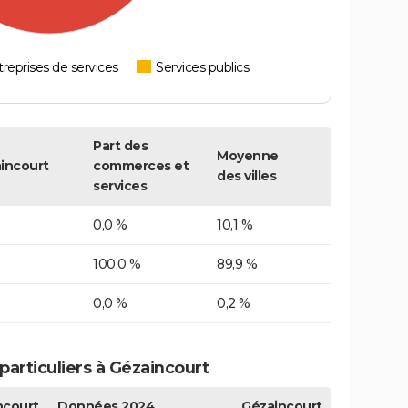
reprises de services
Services publics
Part des
Moyenne
incourt
commerces et
des villes
services
0,0 %
10,1 %
100,0 %
89,9 %
0,0 %
0,2 %
articuliers à Gézaincourt
ncourt
Données 2024
Gézaincourt