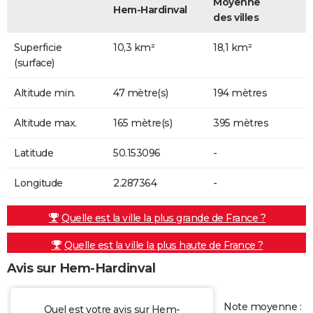
Moyenne
Hem-Hardinval
des villes
Superficie
10,3 km²
18,1 km²
(surface)
Altitude min.
47 mètre(s)
194 mètres
Altitude max.
165 mètre(s)
395 mètres
Latitude
50.153096
-
Longitude
2.287364
-
Quelle est la ville la plus grande de France ?
Quelle est la ville la plus haute de France ?
Avis sur Hem-Hardinval
Note moyenne :
Quel est votre avis sur Hem-