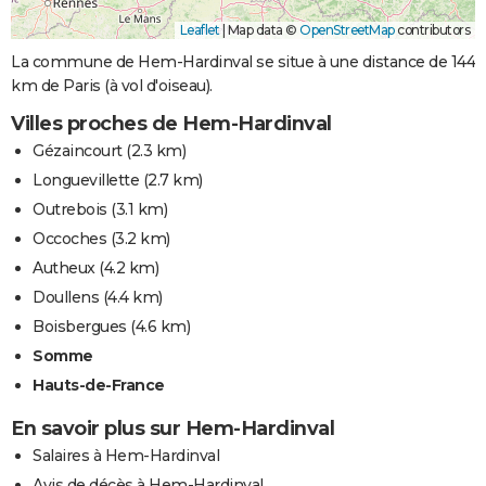
Leaflet
|
Map data ©
OpenStreetMap
contributors
La commune de Hem-Hardinval se situe à une distance de 144
km de Paris (à vol d'oiseau).
Villes proches de Hem-Hardinval
Gézaincourt
(2.3 km)
Longuevillette
(2.7 km)
Outrebois
(3.1 km)
Occoches
(3.2 km)
Autheux
(4.2 km)
Doullens
(4.4 km)
Boisbergues
(4.6 km)
Somme
Hauts-de-France
En savoir plus sur Hem-Hardinval
Salaires à Hem-Hardinval
Avis de décès à Hem-Hardinval