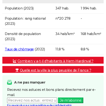
Population (2023)
347 hab.
1 994 hab.
Population : rang national
n°20 278
-
(2023)
Densité de population
34 hab/km²
168 hab/km²
(2023)
Taux de chômage
(2022)
11,8 %
8,8 %
Combien y a-t-il d'habitants à Hem-Hardinval ?
Quelle est la ville la plus peuplée de France ?
A ne pas manquer
Recevez nos astuces et bons plans directement par e-
mail.
Je m'abonne
En savoir plus sur notre politique de confidentialité