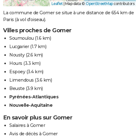
Leaflet
|
Map data ©
OpenStreetMap
contributors
La commune de Gomer se situe à une distance de 654 km de
Paris (à vol d'oiseau).
Villes proches de Gomer
Soumoulou
(1.6 km)
Lucgarier
(1.7 km)
Nousty
(2.6 km)
Hours
(3.3 km)
Espoey
(3.4 km)
Limendous
(3.6 km)
Beuste
(3.9 km)
Pyrénées-Atlantiques
Nouvelle-Aquitaine
En savoir plus sur Gomer
Salaires à Gomer
Avis de décès à Gomer