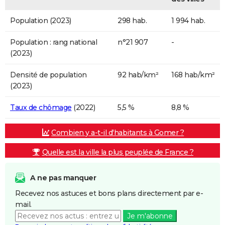
Population (2023)
298 hab.
1 994 hab.
Population : rang national
n°21 907
-
(2023)
Densité de population
92 hab/km²
168 hab/km²
(2023)
Taux de chômage
(2022)
5,5 %
8,8 %
Combien y a-t-il d'habitants à Gomer ?
Quelle est la ville la plus peuplée de France ?
A ne pas manquer
Recevez nos astuces et bons plans directement par e-
mail.
Je m'abonne