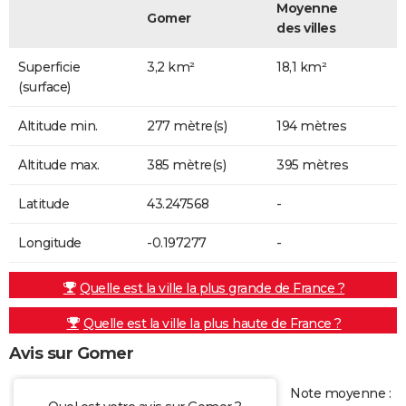
Moyenne
Gomer
des villes
Superficie
3,2 km²
18,1 km²
(surface)
Altitude min.
277 mètre(s)
194 mètres
Altitude max.
385 mètre(s)
395 mètres
Latitude
43.247568
-
Longitude
-0.197277
-
Quelle est la ville la plus grande de France ?
Quelle est la ville la plus haute de France ?
Avis sur Gomer
Note moyenne :