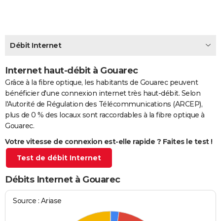
City break
Voyage de noces
Climat
Destinations
Voyage nature
Forum
+
PHOTO
GUIDES D'ACHAT
Débit Internet
BONS PLANS
Internet haut-débit à Gouarec
CARTE DE VOEUX
Grâce à la fibre optique, les habitants de Gouarec peuvent
Carte Bonne année
Carte Pâques
Carte de Noël
Carte Saint-Valentin
Carte d'anniversaire
DICTIONNAIRE
bénéficier d'une connexion internet très haut-débit. Selon
l'Autorité de Régulation des Télécommunications (ARCEP),
Biographies
Expressions
Dictionnaire
Citations
Proverbes
PROGRAMME TV
plus de 0 % des locaux sont raccordables à la fibre optique à
Gouarec.
COPAINS D'AVANT
Votre vitesse de connexion est-elle rapide ? Faites le test !
Se connecter
Collèges
Universités
Service militaire
S'inscrire
Lycées
Primaires
Entreprises
Avis de recherche
AVIS DE DÉCÈS
Test de débit Internet
FORUM
Débits Internet à Gouarec
Lifestyle
Sport
Television
Cinema
Bricolage
Culture
Auto
Voyage
Source : Ariase