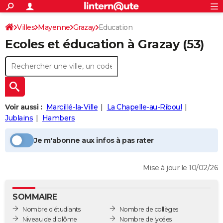
ACTUALITÉS
Connexion
S'inscrire
Villes
Mayenne
Grazay
Education
Rechercher
Société
Education
Villes
Politique
Faits Divers
Monde
+
SPORT
Ecoles et éducation à
Grazay
(53)
Football
Cyclisme
Forum
Coupe du monde 2026
Tennis
Rugby
CULTURE
TNT
Cinéma
Musique
Programme TV
Streaming
Sorties cinéma
+
FINANCE
Impôts
Immobilier
Banque
Crédit
Retraite
Epargne
Risques naturels par ville
Assurance
AUTO
Voir aussi :
Marcillé-la-Ville
La Chapelle-au-Riboul
Réserver un essai
Berlines
Forum auto
Essais
Citadines
SUV
+
HIGH-TECH
Jublains
Hambers
Meilleur smartphone
Ordinateurs
Guide high-tech
Mobiles
Internet
Jeux vidéo
+
BRICOLAGE
Je m'abonne aux infos à pas rater
Aménagement intérieur
Cuisine
Jardinage
+
Forum
Extérieur
Salle de bains
Rangement
WEEK-END
Mise à jour le 10/02/26
Escapades
Expositions
Week-end nature
Guides de France
Patrimoine
Musées
+
LIFESTYLE
Bien-être
Mode
+
Art de vivre
Loisirs
Modes de vie
SANTE
SOMMAIRE
Nombre d'étudiants
Nombre de collèges
Guide de la santé
Médicaments
+
Alimentation
Maladies
Sommeil
VOYAGE
Niveau de diplôme
Nombre de lycées