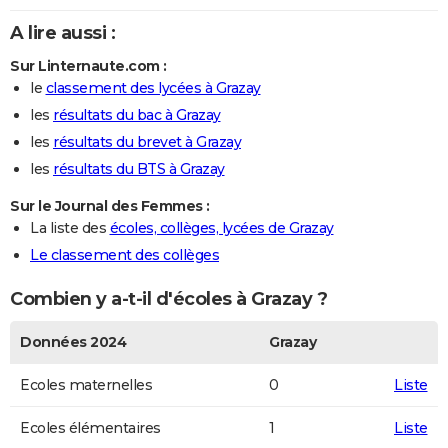
A lire aussi :
Sur Linternaute.com :
le
classement des lycées à Grazay
les
résultats du bac à Grazay
les
résultats du brevet à Grazay
les
résultats du BTS à Grazay
Sur le Journal des Femmes :
La liste des
écoles, collèges, lycées de Grazay
Le classement des collèges
Combien y a-t-il d'écoles à Grazay ?
Données 2024
Grazay
Ecoles maternelles
0
Liste
Ecoles élémentaires
1
Liste