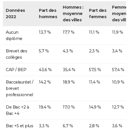
Hommes :
Femmes
Données
Part des
Part des
moyenne
moyenn
2022
hommes
femmes
des villes
des ville
Aucun
13,7 %
17,7 %
11,1 %
11,9 %
diplôme
Brevet des
5,7 %
4,3 %
2,3 %
3,4 %
collèges
CAP / BEP
43,6 %
35,4 %
57,5 %
57,4 %
Baccalauréat /
14,2 %
18,9 %
11,4 %
10,9 %
brevet
professionnel
De Bac +2 à
19,4 %
17,0 %
14,9 %
12,7 %
Bac +4
Bac +5 et plus
3,3 %
6,7 %
2,8 %
3,6 %