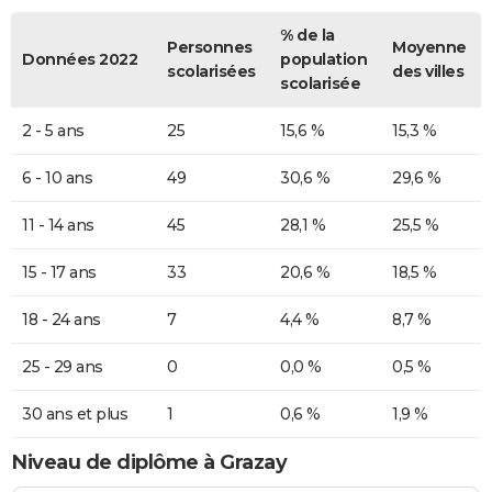
% de la
Personnes
Moyenne
Données 2022
population
scolarisées
des villes
scolarisée
2 - 5 ans
25
15,6 %
15,3 %
6 - 10 ans
49
30,6 %
29,6 %
11 - 14 ans
45
28,1 %
25,5 %
15 - 17 ans
33
20,6 %
18,5 %
18 - 24 ans
7
4,4 %
8,7 %
25 - 29 ans
0
0,0 %
0,5 %
30 ans et plus
1
0,6 %
1,9 %
Niveau de diplôme à Grazay