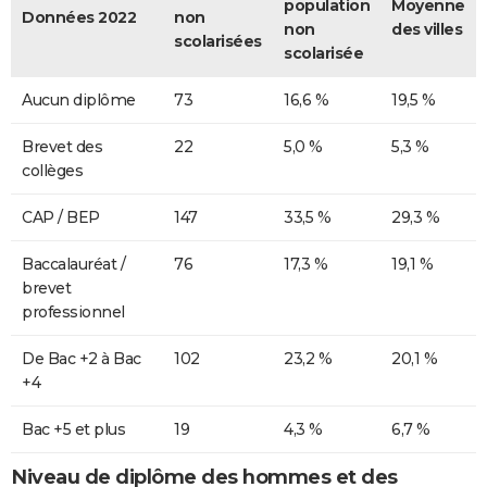
population
Moyenne
Données 2022
non
non
des villes
scolarisées
scolarisée
Aucun diplôme
73
16,6 %
19,5 %
Brevet des
22
5,0 %
5,3 %
collèges
CAP / BEP
147
33,5 %
29,3 %
Baccalauréat /
76
17,3 %
19,1 %
brevet
professionnel
De Bac +2 à Bac
102
23,2 %
20,1 %
+4
Bac +5 et plus
19
4,3 %
6,7 %
Niveau de diplôme des hommes et des