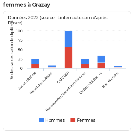
femmes à Grazay
Données 2022 (source : Linternaute.com d'après
% des sexes selon le diplôme
l'Insee)
100
75
50
25
0
Aucun diplôme
Baccalauréat / brevet professionnel
CAP / BEP
Bac +5 et plus
Brevet des collèges
De Bac +2 à Bac +4
Hommes
Femmes