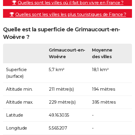
Quelles sont les villes où il fait bon vivre en France ?
Quelles sont les villes les plus touristiques de France ?
Quelle est la superficie de Grimaucourt-en-
Woëvre ?
Grimaucourt-en-
Moyenne
Woëvre
des villes
Superficie
5,7 km²
18,1 km²
(surface)
Altitude min.
211 mètre(s)
194 mètres
Altitude max.
229 mètre(s)
395 mètres
Latitude
49.163035
-
Longitude
5.565207
-