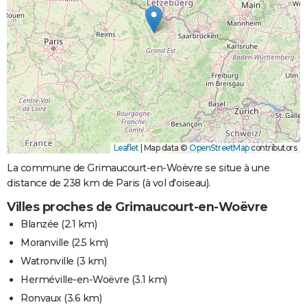
Leaflet
|
Map data ©
OpenStreetMap
contributors
La commune de Grimaucourt-en-Woëvre se situe à une
distance de 238 km de Paris (à vol d'oiseau).
Villes proches de Grimaucourt-en-Woëvre
Blanzée
(2.1 km)
Moranville
(2.5 km)
Watronville
(3 km)
Herméville-en-Woëvre
(3.1 km)
Ronvaux
(3.6 km)