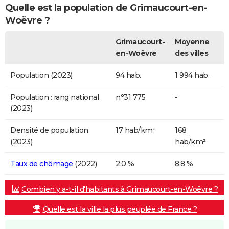
Quelle est la population de Grimaucourt-en-
Woëvre ?
Grimaucourt-
Moyenne
en-Woëvre
des villes
Population (2023)
94 hab.
1 994 hab.
Population : rang national
n°31 775
-
(2023)
Densité de population
17 hab/km²
168
(2023)
hab/km²
Taux de chômage
(2022)
2,0 %
8,8 %
Combien y a-t-il d'habitants à Grimaucourt-en-Woëvre ?
Quelle est la ville la plus peuplée de France ?