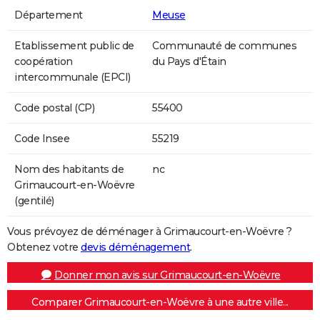
Département
Meuse
Etablissement public de
Communauté de communes
coopération
du Pays d'Étain
intercommunale (EPCI)
Code postal (CP)
55400
Code Insee
55219
Nom des habitants de
nc
Grimaucourt-en-Woëvre
(gentilé)
Vous prévoyez de déménager à Grimaucourt-en-Woëvre ?
Obtenez votre
devis déménagement
.
Donner mon avis sur Grimaucourt-en-Woëvre
Comparer Grimaucourt-en-Woëvre à une autre ville...