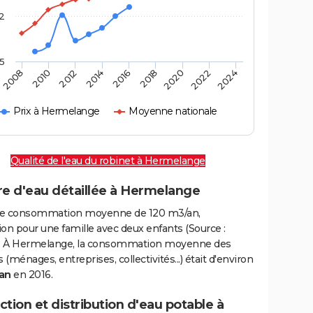
2
,5
2016
2020
2010
2024
2014
2018
2008
2022
2012
Prix à Hermelange
Moyenne nationale
Qualité de l'eau du robinet à Hermelange
re d'eau détaillée à Hermelange
e consommation moyenne de 120 m3/an,
on pour une famille avec deux enfants (Source :
 À Hermelange, la consommation moyenne des
(ménages, entreprises, collectivités...) était d'environ
an
en 2016.
tion et distribution d'eau potable à