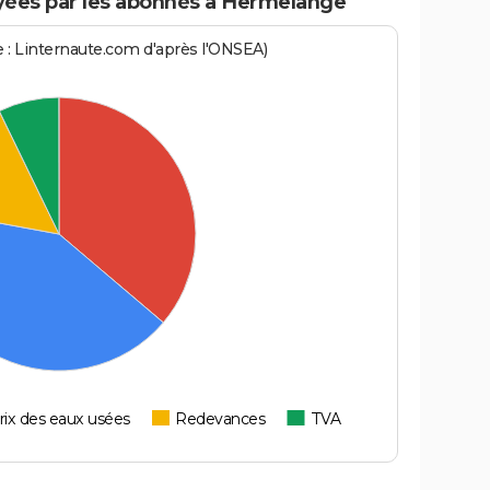
yées par les abonnés à Hermelange
ce : Linternaute.com d'après l'ONSEA)
rix des eaux usées
Redevances
TVA