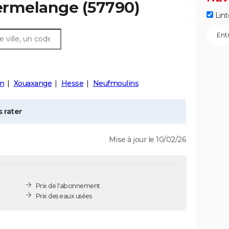
ermelange
(57790)
Lint
in
Xouaxange
Hesse
Neufmoulins
 rater
Mise à jour le 10/02/26
Prix de l'abonnement
Prix des eaux usées