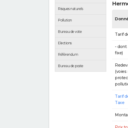
Herm
Risques naturels
Donné
Pollution
Bureau de vote
Tarif d
Elections
- dont
fixe)
Référendum
Redeva
Bureau de poste
(voies
protec
polluti
Tarif 
Taxe
Montan
Prix to