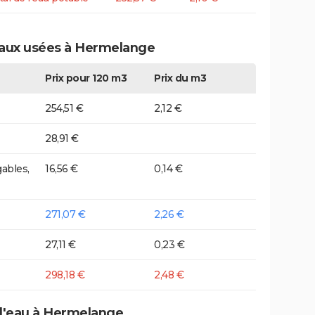
 eaux usées à Hermelange
Prix pour 120 m3
Prix du m3
254,51 €
2,12 €
28,91 €
ables,
16,56 €
0,14 €
271,07 €
2,26 €
27,11 €
0,23 €
298,18 €
2,48 €
 d'eau à Hermelange