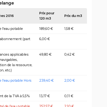
elange
Prix pour
es 2016
Prix du m3
120 m3
e l'eau potable
189,60 €
1,58 €
 abonnement (part
6,00 €
nces applicables
49,80 €
0,42 €
 navigables,
tion de la ressource,
on, etc.)
de l'eau potable Hors
239,40 €
2,00 €
t de la TVA à 5,5%
13,17 €
0,11 €
tal de l'eau potable
252,57 €
2,10 €