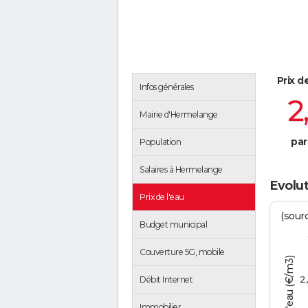
Prix d
Infos générales
2
Mairie d'Hermelange
par
Population
Salaires à Hermelange
Evolut
Prix de l'eau
(sour
Budget municipal
Couverture 5G, mobile
Tarif de l'eau (€/m3)
2
Débit Internet
Immobilier