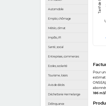
Automobile
Emploi, chômage
1
Météo, climat
Impôts, IFI
Santé, social
Entreprises, commerces
Factu
Ecoles, scolarité
Pour un
Tourisme, loisirs
estimati
ONSEA).
Avis de décès
abonnés 
186 m3/
Déchetterie Hermelange
Produc
Délinquance