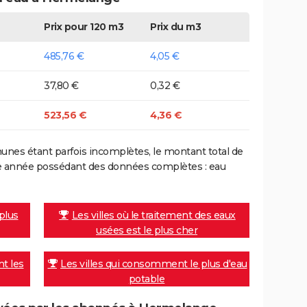
Prix pour 120 m3
Prix du m3
485,76 €
4,05 €
37,80 €
0,32 €
523,56 €
4,36 €
nes étant parfois incomplètes, le montant total de
ière année possédant des données complètes : eau
 plus
Les villes où le traitement des eaux
usées est le plus cher
nt les
Les villes qui consomment le plus d'eau
potable