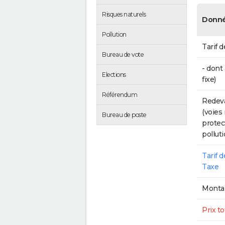
Risques naturels
Donné
Pollution
Tarif d
Bureau de vote
- dont
Elections
fixe)
Référendum
Redeva
(voies
Bureau de poste
protec
polluti
Tarif 
Taxe
Montan
Prix to