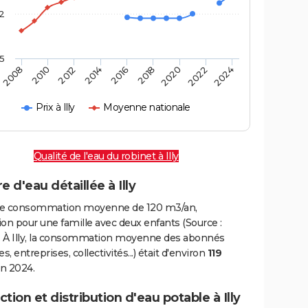
2
,5
2016
2020
2010
2024
2014
2018
2008
2022
2012
Prix à Illy
Moyenne nationale
Qualité de l'eau du robinet à Illy
e d'eau détaillée à Illy
e consommation moyenne de 120 m3/an,
on pour une famille avec deux enfants (Source :
 À Illy, la consommation moyenne des abonnés
, entreprises, collectivités...) était d'environ
119
n 2024.
tion et distribution d'eau potable à Illy