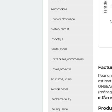
Automobile
Emploi, chômage
1
Météo, climat
Impôts, IFI
Santé, social
Entreprises, commerces
Factur
Ecoles, scolarité
Pour un
Tourisme, loisirs
estimati
ONSEA).
Avis de décès
(ménages
m3/an
e
Déchetterie Illy
Produc
Délinquance