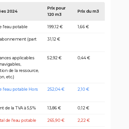
Prix pour
es 2024
Prix du m3
120 m3
e l'eau potable
199,12 €
1,66 €
 abonnement (part
31,12 €
nces applicables
52,92 €
0,44 €
 navigables,
tion de la ressource,
on, etc.)
de l'eau potable Hors
252,04 €
2,10 €
t de la TVA à 5,5%
13,86 €
0,12 €
tal de l'eau potable
265,90 €
2,22 €