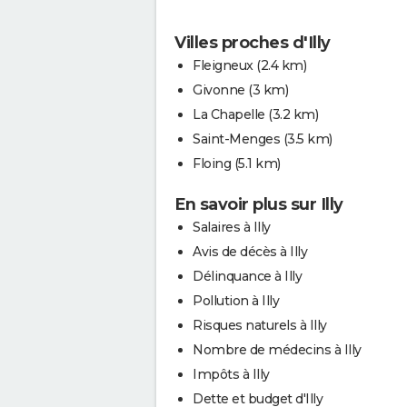
Villes proches d'Illy
Fleigneux
(2.4 km)
Givonne
(3 km)
La Chapelle
(3.2 km)
Saint-Menges
(3.5 km)
Floing
(5.1 km)
En savoir plus sur Illy
Salaires à Illy
Avis de décès à Illy
Délinquance à Illy
Pollution à Illy
Risques naturels à Illy
Nombre de médecins à Illy
Impôts à Illy
Dette et budget d'Illy