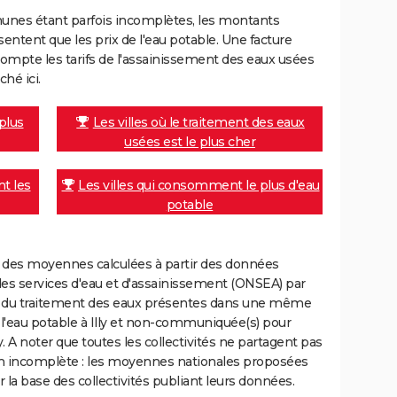
unes étant parfois incomplètes, les montants
ntent que les prix de l'eau potable. Une facture
mpte les tarifs de l'assainissement des eaux usées
ché ici.
 plus
Les villes où le traitement des eaux
usées est le plus cher
nt les
Les villes qui consomment le plus d'eau
potable
nt des moyennes calculées à partir des données
des services d'eau et d'assainissement (ONSEA) par
rge du traitement des eaux présentes dans une même
eau potable à Illy et non-communiquée(s) pour
ly. A noter que toutes les collectivités ne partagent pas
on incomplète : les moyennes nationales proposées
 la base des collectivités publiant leurs données.