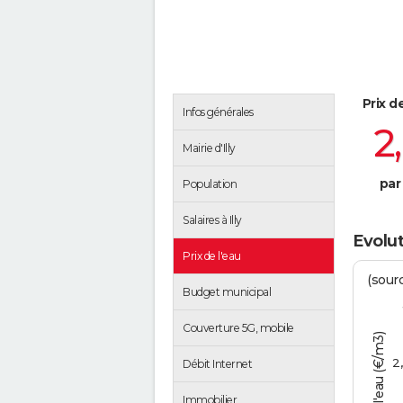
Prix d
Infos générales
2
Mairie d'Illy
par
Population
Salaires à Illy
Evolut
Prix de l'eau
(sour
Budget municipal
Couverture 5G, mobile
Tarif de l'eau (€/m3)
2
Débit Internet
Immobilier