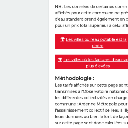
NB : Les données de certaines comm
affichés pour cette commune ne prése
d'eau standard prend également en co
pour un prix total supérieur à celui affi
Les villes où l'eau potable est la
chère
Les villes où les factures d'eau so
plus élevées
Méthodologie :
Les tarifs affichés sur cette page so
transmises à l'Observatoire national 
les différentes collectivités en cha
commune : Ardenne Métropole pour l'
l'assainissement collectif de l'eau à Il
leurs données ou bien le font de faç
sur cette page sont donc calculées sur