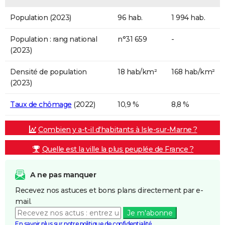
Population (2023)
96 hab.
1 994 hab.
Population : rang national
n°31 659
-
(2023)
Densité de population
18 hab/km²
168 hab/km²
(2023)
Taux de chômage
(2022)
10,9 %
8,8 %
Combien y a-t-il d'habitants à Isle-sur-Marne ?
Quelle est la ville la plus peuplée de France ?
A ne pas manquer
Recevez nos astuces et bons plans directement par e-
mail.
Je m'abonne
En savoir plus sur notre politique de confidentialité