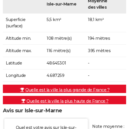
Moyenne
Isle-sur-Marne
des villes
Superficie
5,5 km²
18,1 km²
(surface)
Altitude min.
108 mètre(s)
194 mètres
Altitude max.
116 mètre(s)
395 mètres
Latitude
48.645301
-
Longitude
4.687259
-
Quelle est la ville la plus grande de France ?
Quelle est la ville la plus haute de France ?
Avis sur Isle-sur-Marne
Note moyenne :
Quel est votre avis sur Isle-sur-