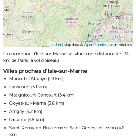
Leaflet
|
Map data ©
OpenStreetMap
contributors
La commune d'Isle-sur-Marne se situe à une distance de 174
km de Paris (à vol d'oiseau).
Villes proches d'Isle-sur-Marne
Moncetz-l'Abbaye
(1.9 km)
Larzicourt
(3.1 km)
Matignicourt-Goncourt
(3.4 km)
Cloyes-sur-Marne
(3.8 km)
Arrigny
(4.2 km)
Orconte
(4.5 km)
Saint-Remy-en-Bouzemont-Saint-Genest-et-Isson
(4.6
km)