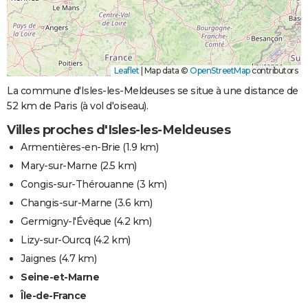
Leaflet
|
Map data ©
OpenStreetMap
contributors
La commune d'Isles-les-Meldeuses se situe à une distance de
52 km de Paris (à vol d'oiseau).
Villes proches d'Isles-les-Meldeuses
Armentières-en-Brie
(1.9 km)
Mary-sur-Marne
(2.5 km)
Congis-sur-Thérouanne
(3 km)
Changis-sur-Marne
(3.6 km)
Germigny-l'Évêque
(4.2 km)
Lizy-sur-Ourcq
(4.2 km)
Jaignes
(4.7 km)
Seine-et-Marne
Île-de-France