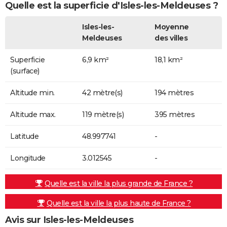
Quelle est la superficie d'Isles-les-Meldeuses ?
Isles-les-
Moyenne
Meldeuses
des villes
Superficie
6,9 km²
18,1 km²
(surface)
Altitude min.
42 mètre(s)
194 mètres
Altitude max.
119 mètre(s)
395 mètres
Latitude
48.997741
-
Longitude
3.012545
-
Quelle est la ville la plus grande de France ?
Quelle est la ville la plus haute de France ?
Avis sur Isles-les-Meldeuses