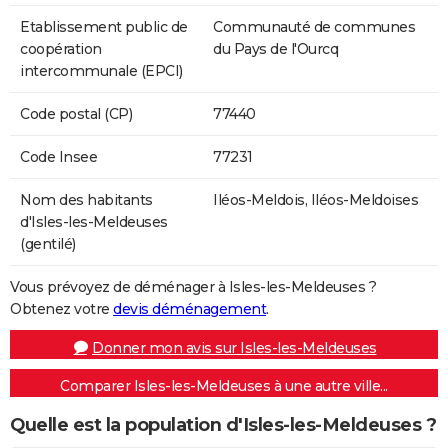
Etablissement public de
Communauté de communes
coopération
du Pays de l'Ourcq
intercommunale (EPCI)
Code postal (CP)
77440
Code Insee
77231
Nom des habitants
Iléos-Meldois, Iléos-Meldoises
d'Isles-les-Meldeuses
(gentilé)
Vous prévoyez de déménager à Isles-les-Meldeuses ?
Obtenez votre
devis déménagement
.
Donner mon avis sur Isles-les-Meldeuses
Comparer Isles-les-Meldeuses à une autre ville...
Quelle est la population d'Isles-les-Meldeuses ?