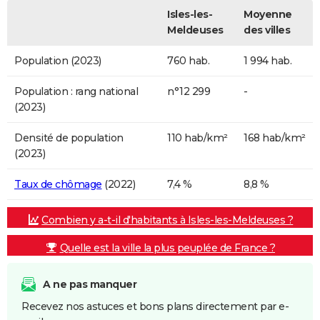
Isles-les-
Moyenne
Meldeuses
des villes
Population (2023)
760 hab.
1 994 hab.
Population : rang national
n°12 299
-
(2023)
Densité de population
110 hab/km²
168 hab/km²
(2023)
Taux de chômage
(2022)
7,4 %
8,8 %
Combien y a-t-il d'habitants à Isles-les-Meldeuses ?
Quelle est la ville la plus peuplée de France ?
A ne pas manquer
Recevez nos astuces et bons plans directement par e-