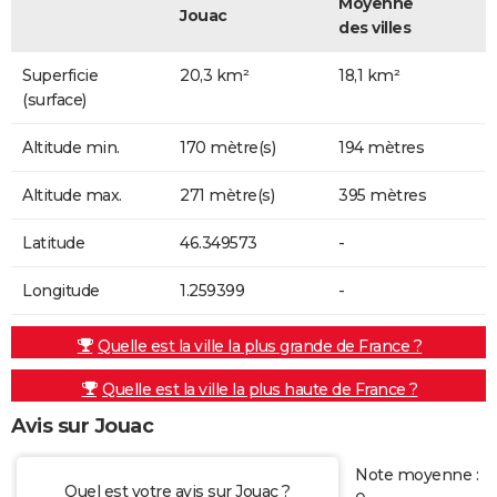
Moyenne
Jouac
des villes
Superficie
20,3 km²
18,1 km²
(surface)
Altitude min.
170 mètre(s)
194 mètres
Altitude max.
271 mètre(s)
395 mètres
Latitude
46.349573
-
Longitude
1.259399
-
Quelle est la ville la plus grande de France ?
Quelle est la ville la plus haute de France ?
Avis sur Jouac
Note moyenne :
Quel est votre avis sur Jouac ?