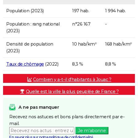
Population (2023)
197 hab.
1 994 hab.
Population : rang national
n°26 167
-
(2023)
Densité de population
10 hab/km²
168 hab/km²
(2023)
Taux de chômage
(2022)
8,3 %
8,8 %
Combien y a-t-il d'habitants à Jouac ?
Quelle est la ville la plus peuplée de France ?
A ne pas manquer
Recevez nos astuces et bons plans directement par e-
mail.
Je m'abonne
En savoir plus sur notre politique de confidentialité