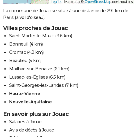
Leaflet
|
Map data ©
OpenStreetMap
contributors
La commune de Jouac se situe à une distance de 291 km de
Paris (à vol d'oiseau).
Villes proches de Jouac
Saint-Martin-le-Mault
(3.6 km)
Bonneuil
(4 km)
Cromac
(4.2 km)
Beaulieu
(5 km)
Mailhac-sur-Benaize
(6.1 km)
Lussac-les-Églises
(6.5 km)
Saint-Georges-les-Landes
(7 km)
Haute-Vienne
Nouvelle-Aquitaine
En savoir plus sur Jouac
Salaires à Jouac
Avis de décès à Jouac