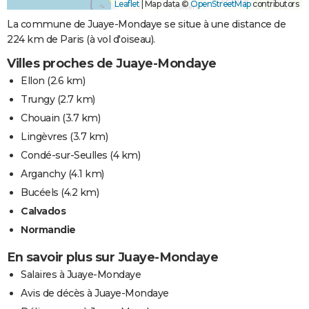
Leaflet
|
Map data ©
OpenStreetMap
contributors
La commune de Juaye-Mondaye se situe à une distance de
224 km de Paris (à vol d'oiseau).
Villes proches de Juaye-Mondaye
Ellon
(2.6 km)
Trungy
(2.7 km)
Chouain
(3.7 km)
Lingèvres
(3.7 km)
Condé-sur-Seulles
(4 km)
Arganchy
(4.1 km)
Bucéels
(4.2 km)
Calvados
Normandie
En savoir plus sur Juaye-Mondaye
Salaires à Juaye-Mondaye
Avis de décès à Juaye-Mondaye