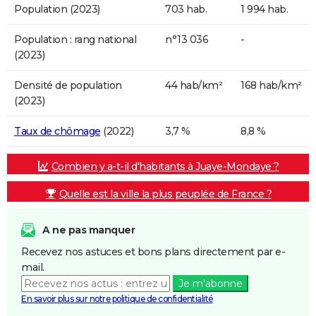
Population (2023)
703 hab.
1 994 hab.
Population : rang national
n°13 036
-
(2023)
Densité de population
44 hab/km²
168 hab/km²
(2023)
Taux de chômage
(2022)
3,7 %
8,8 %
Combien y a-t-il d'habitants à Juaye-Mondaye ?
Quelle est la ville la plus peuplée de France ?
A ne pas manquer
Recevez nos astuces et bons plans directement par e-
mail.
Je m'abonne
En savoir plus sur notre politique de confidentialité