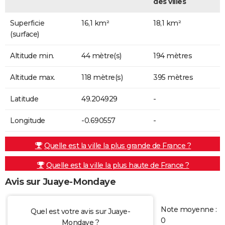
des villes
Superficie
16,1 km²
18,1 km²
(surface)
Altitude min.
44 mètre(s)
194 mètres
Altitude max.
118 mètre(s)
395 mètres
Latitude
49.204929
-
Longitude
-0.690557
-
Quelle est la ville la plus grande de France ?
Quelle est la ville la plus haute de France ?
Avis sur Juaye-Mondaye
Note moyenne :
Quel est votre avis sur Juaye-
0
Mondaye ?