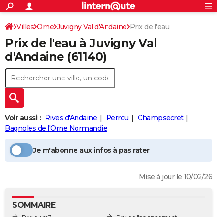
ACTUALITÉS
Connexion
S'inscrire
Villes
Orne
Juvigny Val d'Andaine
Prix de l'eau
Rechercher
Société
Education
Villes
Politique
Faits Divers
Monde
+
SPORT
Prix de l'eau à
Juvigny Val
Football
Cyclisme
Forum
Coupe du monde 2026
Tennis
Rugby
CULTURE
d'Andaine
(61140)
TNT
Cinéma
Musique
Programme TV
Streaming
Sorties cinéma
+
FINANCE
Impôts
Immobilier
Banque
Crédit
Retraite
Epargne
Risques naturels par ville
Assurance
AUTO
Réserver un essai
Berlines
Forum auto
Essais
Citadines
SUV
+
HIGH-TECH
Voir aussi :
Rives d'Andaine
Perrou
Champsecret
Meilleur smartphone
Ordinateurs
Guide high-tech
Mobiles
Internet
Jeux vidéo
+
Bagnoles de l'Orne Normandie
BRICOLAGE
Aménagement intérieur
Cuisine
Jardinage
+
Forum
Extérieur
Salle de bains
Rangement
WEEK-END
Je m'abonne aux infos à pas rater
Escapades
Expositions
Week-end nature
Guides de France
Patrimoine
Musées
+
LIFESTYLE
Mise à jour le 10/02/26
Bien-être
Mode
+
Art de vivre
Loisirs
Modes de vie
SANTE
SOMMAIRE
Guide de la santé
Médicaments
+
Alimentation
Maladies
Sommeil
VOYAGE