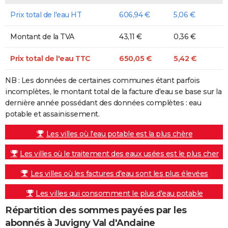
Prix total de l'eau HT
606,94 €
5,06 €
Montant de la TVA
43,11 €
0,36 €
Prix total de l'eau TTC
650,05 €
5,42 €
NB : Les données de certaines communes étant parfois
incomplètes, le montant total de la facture d'eau se base sur la
dernière année possédant des données complètes : eau
potable et assainissement.
Les villes où l'eau potable est la plus chère
Les villes où le traitement des eaux usées est le plus cher
Les villes où les factures d'eau sont les plus élevées
Les villes qui consomment le plus d'eau potable
Répartition des sommes payées par les
abonnés à Juvigny Val d'Andaine