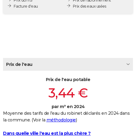
Prix du m3
Prix de l'abonnement
City break
Voyage de noces
Climat
Destinations
Voyage nature
Forum
+
Facture d'eau
Prix des eaux usées
PHOTO
GUIDES D'ACHAT
BONS PLANS
CARTE DE VOEUX
Carte Bonne année
Carte Pâques
Carte de Noël
Carte Saint-Valentin
Carte d'anniversaire
DICTIONNAIRE
Prix de l'eau
Biographies
Expressions
Dictionnaire
Citations
Proverbes
PROGRAMME TV
Prix de l'eau potable
COPAINS D'AVANT
3,44 €
Se connecter
Collèges
Universités
Service militaire
S'inscrire
Lycées
Primaires
Entreprises
Avis de recherche
AVIS DE DÉCÈS
FORUM
par m³ en 2024
Moyenne des tarifs de l'eau du robinet déclarés en 2024 dans
Lifestyle
Sport
Television
Cinema
Bricolage
Culture
Auto
Voyage
la commune. (Voir la
méthodologie
)
Dans quelle ville l'eau est la plus chère ?