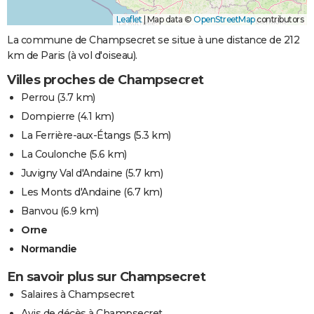
Leaflet
|
Map data ©
OpenStreetMap
contributors
La commune de Champsecret se situe à une distance de 212
km de Paris (à vol d'oiseau).
Villes proches de Champsecret
Perrou
(3.7 km)
Dompierre
(4.1 km)
La Ferrière-aux-Étangs
(5.3 km)
La Coulonche
(5.6 km)
Juvigny Val d'Andaine
(5.7 km)
Les Monts d'Andaine
(6.7 km)
Banvou
(6.9 km)
Orne
Normandie
En savoir plus sur Champsecret
Salaires à Champsecret
Avis de décès à Champsecret