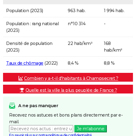
Population (2023)
963 hab.
1 994 hab.
Population : rang national
n°10 314
-
(2023)
Densité de population
22 hab/km²
168
(2023)
hab/km²
Taux de chômage
(2022)
8,4 %
8,8 %
Combien y a-t-il d'habitants à Champsecret ?
Quelle est la ville la plus peuplée de France ?
A ne pas manquer
Recevez nos astuces et bons plans directement par e-
mail.
Je m'abonne
En savoir plus sur notre politique de confidentialité