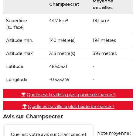
Moyenne
Champsecret
des villes
Superficie
44,7 km²
18,1 km²
(surface)
Altitude min.
140 mètre(s)
194 mètres
Altitude max.
313 mètre(s)
395 mètres
Latitude
48.60521
-
Longitude
-0.525249
-
Quelle est la ville la plus grande de France ?
Quelle est la ville la plus haute de France ?
Avis sur Champsecret
Note moyenne :
Quel est votre avis sur Champsecret