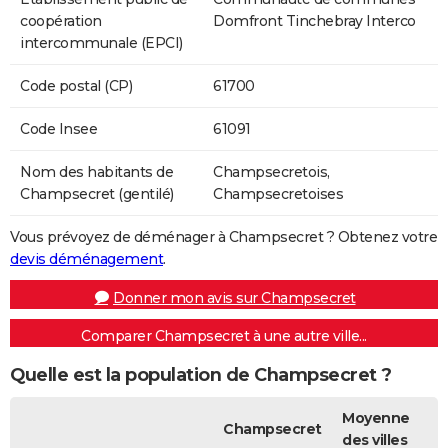
coopération
Domfront Tinchebray Interco
intercommunale (EPCI)
Code postal (CP)
61700
Code Insee
61091
Nom des habitants de
Champsecretois,
Champsecret (gentilé)
Champsecretoises
Vous prévoyez de déménager à Champsecret ? Obtenez votre
devis déménagement
.
Donner mon avis sur Champsecret
Comparer Champsecret à une autre ville...
Quelle est la population de Champsecret ?
Moyenne
Champsecret
des villes