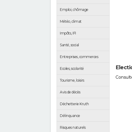
Emploi, chômage
Météo, climat
Impôts, IFI
Santé, social
Entreprises, commerces
Electi
Ecoles, scolarité
Consulte
Tourisme, loisirs
Avis de décès
Déchetterie Kruth
Délinquance
Risques naturels