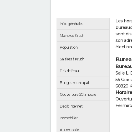
Les hora
Infos générales
bureaux
sont di
Mairie de Kruth
son adre
électio
Population
Burea
Salaires à Kruth
Bureau
Prix de l'eau
Salle L.
55 Grand
Budget municipal
68820 K
Horair
Couverture 5G, mobile
Ouvertur
Fermetu
Débit Internet
Immobilier
Automobile