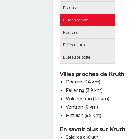
Pollution
Bureau de vote
Elections
Référendum
Bureau de poste
Villes proches de Kruth
Oderen
(3.4 km)
Fellering
(3.9 km)
Wildenstein
(4.1 km)
Ventron
(6 km)
Mittlach
(6.5 km)
En savoir plus sur Kruth
Salaires à Kruth