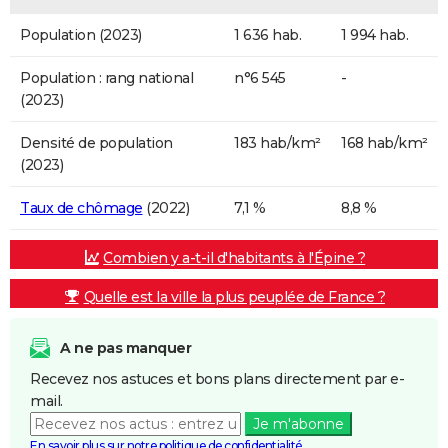
Population (2023)
1 636 hab.
1 994 hab.
Population : rang national
n°6 545
-
(2023)
Densité de population
183 hab/km²
168 hab/km²
(2023)
Taux de chômage
(2022)
7,1 %
8,8 %
Combien y a-t-il d'habitants à l'Épine ?
Quelle est la ville la plus peuplée de France ?
A ne pas manquer
Recevez nos astuces et bons plans directement par e-
mail.
Je m'abonne
En savoir plus sur notre politique de confidentialité