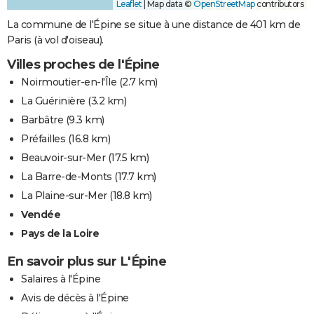
Leaflet
|
Map data ©
OpenStreetMap
contributors
La commune de l'Épine se situe à une distance de 401 km de
Paris (à vol d'oiseau).
Villes proches de l'Épine
Noirmoutier-en-l'Île
(2.7 km)
La Guérinière
(3.2 km)
Barbâtre
(9.3 km)
Préfailles
(16.8 km)
Beauvoir-sur-Mer
(17.5 km)
La Barre-de-Monts
(17.7 km)
La Plaine-sur-Mer
(18.8 km)
Vendée
Pays de la Loire
En savoir plus sur L'Épine
Salaires à l'Épine
Avis de décès à l'Épine