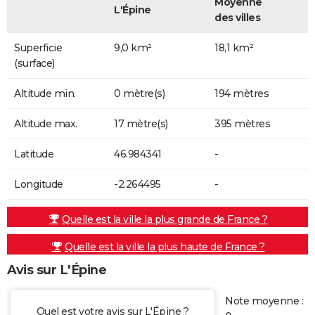
Moyenne
L'Épine
des villes
Superficie
9,0 km²
18,1 km²
(surface)
Altitude min.
0 mètre(s)
194 mètres
Altitude max.
17 mètre(s)
395 mètres
Latitude
46.984341
-
Longitude
-2.264495
-
Quelle est la ville la plus grande de France ?
Quelle est la ville la plus haute de France ?
Avis sur L'Épine
Note moyenne :
Quel est votre avis sur L'Épine ?