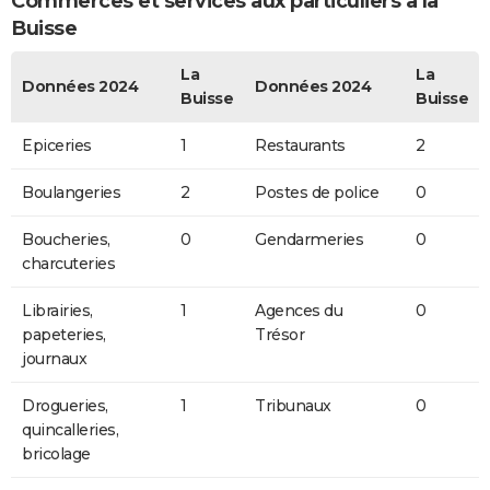
Commerces et services aux particuliers à la
Buisse
La
La
Données 2024
Données 2024
Buisse
Buisse
Epiceries
1
Restaurants
2
Boulangeries
2
Postes de police
0
Boucheries,
0
Gendarmeries
0
charcuteries
Librairies,
1
Agences du
0
papeteries,
Trésor
journaux
Drogueries,
1
Tribunaux
0
quincalleries,
bricolage