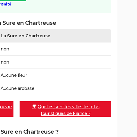
tialité
a Sure en Chartreuse
La Sure en Chartreuse
non
non
Aucune fleur
Aucune arobase
n vivre
Quelles sont les villes les plus
touristiques de France ?
a Sure en Chartreuse ?