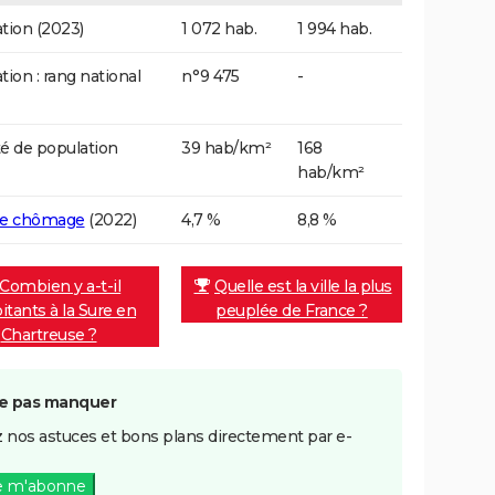
tion (2023)
1 072 hab.
1 994 hab.
tion : rang national
n°9 475
-
é de population
39 hab/km²
168
hab/km²
de chômage
(2022)
4,7 %
8,8 %
Combien y a-t-il
Quelle est la ville la plus
itants à la Sure en
peuplée de France ?
Chartreuse ?
e pas manquer
 nos astuces et bons plans directement par e-
e m'abonne