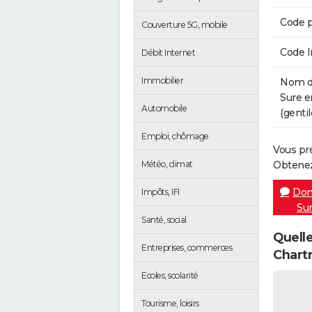
Code p
Couverture 5G, mobile
Code 
Débit Internet
Immobilier
Nom de
Sure e
Automobile
(gentil
Emploi, chômage
Vous pr
Météo, climat
Obtenez
Don
Impôts, IFI
Sur
Santé, social
Quelle
Entreprises, commerces
Chart
Ecoles, scolarité
Tourisme, loisirs