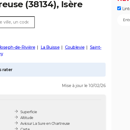
reuse
(38134), Isère
Lint
Joseph-de-Rivière
La Buisse
Coublevie
Saint-
ey
 rater
Mise à jour le 10/02/26
Superficie
Altitude
Avis sur La Sure en Chartreuse
Carte