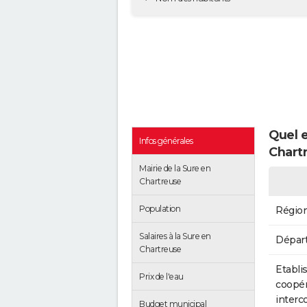
Quel e
Infos générales
Chart
Mairie de la Sure en
Chartreuse
Population
Régio
Salaires à la Sure en
Dépar
Chartreuse
Etabli
Prix de l'eau
coopér
inter
Budget municipal