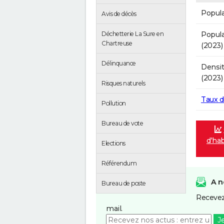
Popula
Avis de décès
Popula
Déchetterie La Sure en
Chartreuse
(2023)
Délinquance
Densit
(2023)
Risques naturels
Taux 
Pollution
Bureau de vote
d'hab
Elections
Référendum
A n
Bureau de poste
Recevez
mail.
J