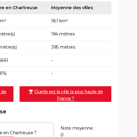
re en Chartreuse
Moyenne des villes
km²
18,1 km²
ètre(s)
194 mètres
 mètre(s)
395 mètres
6661
-
876
-
e de
Quelle est la ville la plus haute de
France ?
use
Note moyenne :
re en Chartreuse ?
0