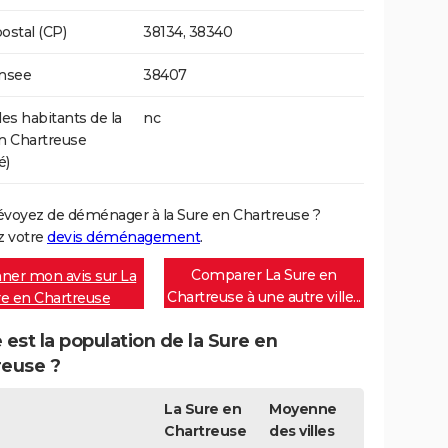
ostal (CP)
38134, 38340
Insee
38407
s habitants de la
nc
n Chartreuse
é)
évoyez de déménager à la Sure en Chartreuse ?
 votre
devis déménagement
.
Comparer La Sure en
ner mon avis sur La
Chartreuse à une autre ville...
e en Chartreuse
 est la population de la Sure en
reuse ?
La Sure en
Moyenne
Chartreuse
des villes