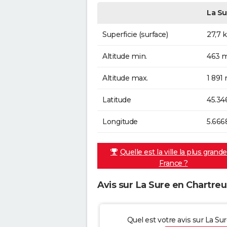
La Su
Superficie (surface)
27,7 
Altitude min.
463 m
Altitude max.
1 891
Latitude
45.34
Longitude
5.666
Quelle est la ville la plus grand
France ?
Avis sur La Sure en Chartre
Quel est votre avis sur La Su