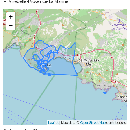
Virebelle-Provence-La Marine
+
−
Leaflet
|
Map data ©
OpenStreetMap
contributors