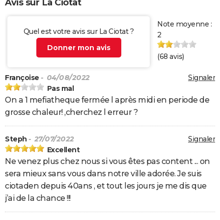
Avis sur La Ciotat
Note moyenne :
Quel est votre avis sur La Ciotat ?
2
Donner mon avis
(
68
avis)
Françoise
- 04/08/2022
Signaler
Pas mal
On a 1 mefiatheque fermée l après midi en periode de
grosse chaleur! ,cherchez l erreur ?
Steph
- 27/07/2022
Signaler
Excellent
Ne venez plus chez nous si vous êtes pas content ... on
sera mieux sans vous dans notre ville adorée. Je suis
ciotaden depuis 40ans , et tout les jours je me dis que
j’ai de la chance !!!