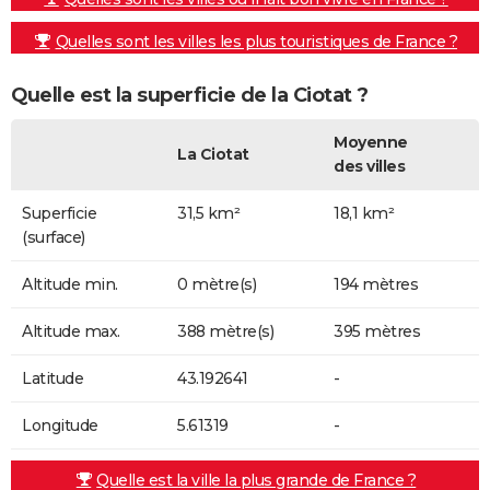
Quelles sont les villes les plus touristiques de France ?
Quelle est la superficie de la Ciotat ?
Moyenne
La Ciotat
des villes
Superficie
31,5 km²
18,1 km²
(surface)
Altitude min.
0 mètre(s)
194 mètres
Altitude max.
388 mètre(s)
395 mètres
Latitude
43.192641
-
Longitude
5.61319
-
Quelle est la ville la plus grande de France ?