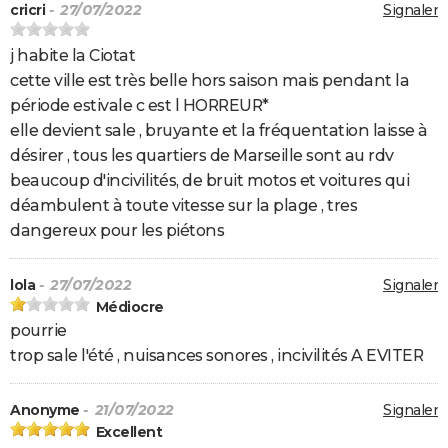
cricri
- 27/07/2022
Signaler
j habite la Ciotat
cette ville est très belle hors saison mais pendant la
période estivale c est l HORREUR*
elle devient sale , bruyante et la fréquentation laisse à
désirer , tous les quartiers de Marseille sont au rdv
beaucoup d'incivilités, de bruit motos et voitures qui
déambulent à toute vitesse sur la plage , tres
dangereux pour les piétons
lola
- 27/07/2022
Signaler
Médiocre
pourrie
trop sale l'été , nuisances sonores , incivilités A EVITER
Anonyme
- 21/07/2022
Signaler
Excellent