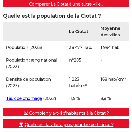
Comparer La Ciotat à une autre ville...
Quelle est la population de la Ciotat ?
Moyenne
La Ciotat
des villes
Population (2023)
38 477 hab.
1 994 hab.
Population : rang national
n°205
-
(2023)
Densité de population
1 223
168 hab/km²
(2023)
hab/km²
Taux de chômage
(2022)
11,5 %
8,8 %
Combien y a-t-il d'habitants à la Ciotat ?
Quelle est la ville la plus peuplée de France ?