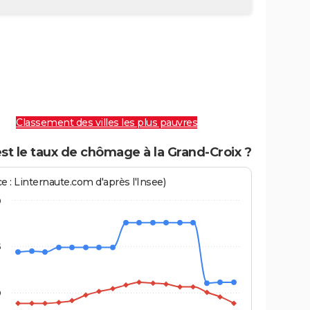
Classement des villes les plus pauvres
st le taux de chômage à la Grand-Croix ?
e : Linternaute.com d'après l'Insee)
0
5
0