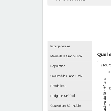
Infos générales
Quel e
Mairie de la Grand-Croix
(sourc
Population
2
Salaires à la Grand-Croix
% de la pop. active de 15 - 64 ans
Prix de l'eau
1
Budget municipal
1
Couverture 5G, mobile