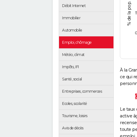
Débit Internet
Immobilier
Automobile
Emploi, chômage
Météo, climat
Impôts, IFI
À la Gra
ce qui 
Santé, social
personne
Entreprises, commerces
Ecoles, scolarité
Le taux 
active â
Tourisme, loisirs
recense
Avis de décès
toute pe
emploi, 