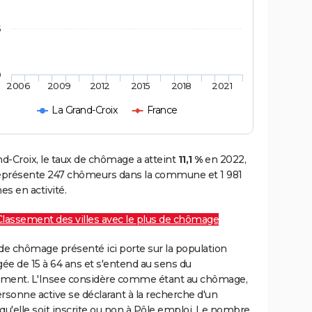
5
0
2006
2009
2012
2015
2018
2021
La Grand-Croix
France
nd-Croix, le taux de chômage a atteint
11,1 %
en 2022,
représente 247 chômeurs dans la commune et 1 981
s en activité.
Classement des villes avec le plus de chômage
de chômage présenté ici porte sur la population
gée de 15 à 64 ans et s'entend au sens du
ment. L'Insee considère comme étant au chômage,
rsonne active se déclarant à la recherche d'un
qu'elle soit inscrite ou non à Pôle emploi. Le nombre