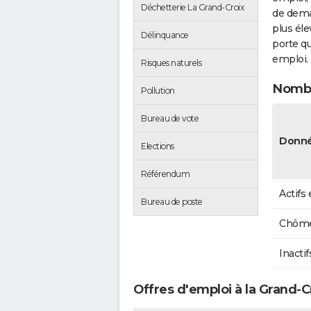
Déchetterie La Grand-Croix
de dema
plus éle
Délinquance
porte qu
emploi.
Risques naturels
Nombr
Pollution
Bureau de vote
Donné
Elections
Référendum
Actifs
Bureau de poste
Chôme
Inactif
Offres d'emploi à la Grand-C