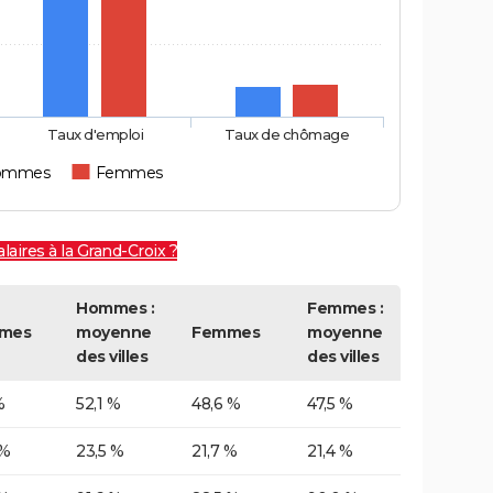
Taux d'emploi
Taux de chômage
ommes
Femmes
laires à la Grand-Croix ?
Hommes :
Femmes :
mes
moyenne
Femmes
moyenne
des villes
des villes
%
52,1 %
48,6 %
47,5 %
 %
23,5 %
21,7 %
21,4 %