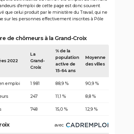
ndeurs d'emploi de cette page est donc souvent
vé que celui produit par le ministère du Travail, qui ne
e sur les personnes effectivement inscrites à Pôle
e de chômeurs à la Grand-Croix
% de la
La
population
Moyenne
es 2022
Grand-
active de
des villes
Croix
15-64 ans
 en emploi
1 981
88,9 %
90,9 %
urs
247
11,1 %
8,8 %
s
748
15,0 %
12,9 %
roix
avec