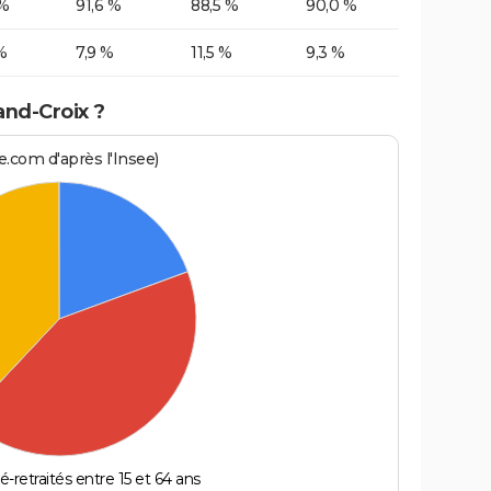
 %
91,6 %
88,5 %
90,0 %
%
7,9 %
11,5 %
9,3 %
and-Croix ?
.com d'après l'Insee)
é-retraités entre 15 et 64 ans