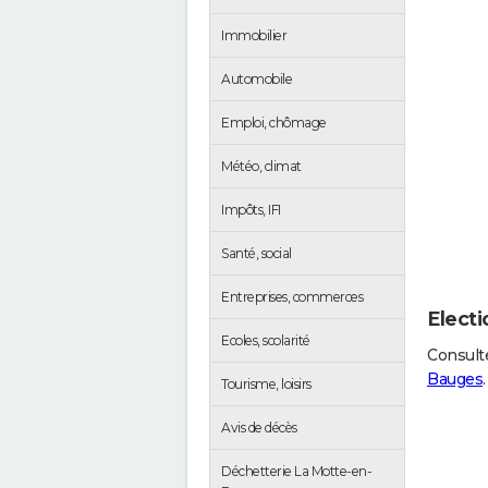
Immobilier
Automobile
Emploi, chômage
Météo, climat
Impôts, IFI
Santé, social
Entreprises, commerces
Elect
Ecoles, scolarité
Consulte
Bauges
.
Tourisme, loisirs
Avis de décès
Déchetterie La Motte-en-