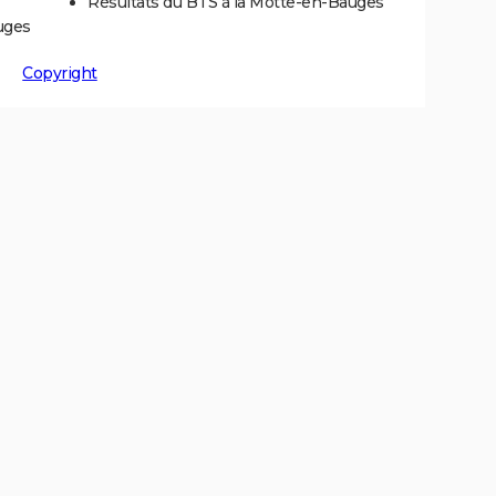
Résultats du BTS à la Motte-en-Bauges
uges
Copyright