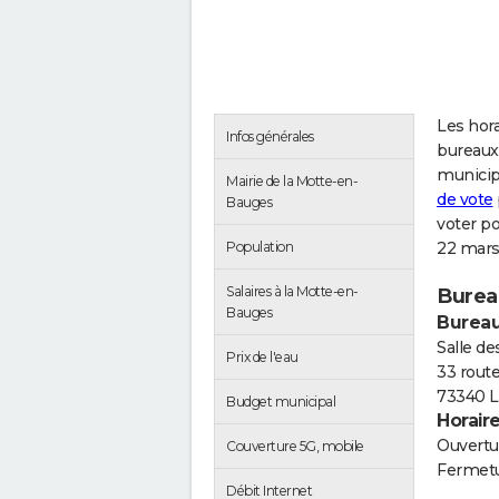
Les hora
Infos générales
bureaux 
municip
Mairie de la Motte-en-
de vote
Bauges
voter p
Population
22 mars
Salaires à la Motte-en-
Burea
Bauges
Bureau
Salle de
Prix de l'eau
33 rout
73340 L
Budget municipal
Horair
Ouvertur
Couverture 5G, mobile
Fermetu
Débit Internet