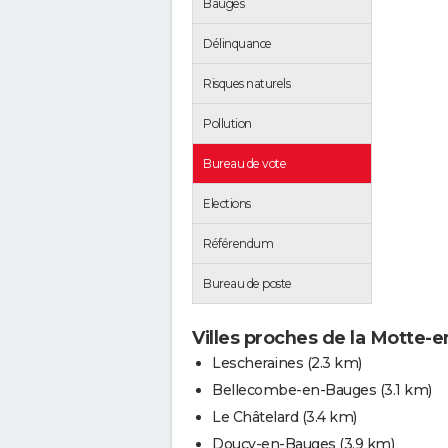
Bauges
Délinquance
Risques naturels
Pollution
Bureau de vote
Elections
Référendum
Bureau de poste
Villes proches de la Motte-
Lescheraines
(2.3 km)
Bellecombe-en-Bauges
(3.1 km)
Le Châtelard
(3.4 km)
Doucy-en-Bauges
(3.9 km)