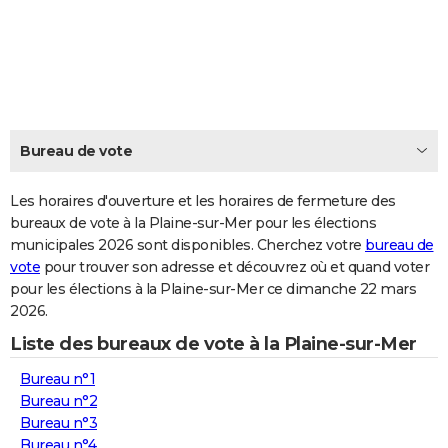
City break
Voyage de noces
Climat
Destinations
Voyage nature
Forum
+
PHOTO
GUIDES D'ACHAT
BONS PLANS
CARTE DE VOEUX
Bureau de vote
Carte Bonne année
Carte Pâques
Carte de Noël
Carte Saint-Valentin
Carte d'anniversaire
DICTIONNAIRE
Les horaires d'ouverture et les horaires de fermeture des
Biographies
Expressions
bureaux de vote à la Plaine-sur-Mer pour les élections
Dictionnaire
Citations
Proverbes
PROGRAMME TV
municipales 2026 sont disponibles. Cherchez votre
bureau de
vote
pour trouver son adresse et découvrez où et quand voter
COPAINS D'AVANT
pour les élections à la Plaine-sur-Mer ce dimanche 22 mars
Se connecter
Collèges
Universités
Service militaire
S'inscrire
Lycées
Primaires
Entreprises
Avis de recherche
AVIS DE DÉCÈS
2026.
Liste des bureaux de vote à la Plaine-sur-Mer
FORUM
Bureau n°1
Lifestyle
Sport
Television
Cinema
Bricolage
Culture
Auto
Voyage
Bureau n°2
Bureau n°3
Bureau n°4