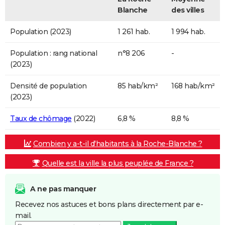
Blanche
des villes
Population (2023)
1 261 hab.
1 994 hab.
Population : rang national
n°8 206
-
(2023)
Densité de population
85 hab/km²
168 hab/km²
(2023)
Taux de chômage
(2022)
6,8 %
8,8 %
Combien y a-t-il d'habitants à la Roche-Blanche ?
Quelle est la ville la plus peuplée de France ?
A ne pas manquer
Recevez nos astuces et bons plans directement par e-
mail.