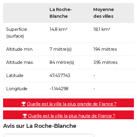
La Roche-
Moyenne
Blanche
des villes
Superficie
14,8 km²
18,1 km²
(surface)
Altitude min.
7 mètre(s)
194 mètres
Altitude max.
84 mètre(s)
395 mètres
Latitude
47.437743
-
Longitude
-1.144298
-
Quelle est la ville la plus grande de France ?
Quelle est la ville la plus haute de France ?
Avis sur La Roche-Blanche